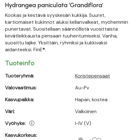
Hydrangea paniculata 'Grandiflora'
Kookas ja kestävä syyskesän kukkija. Suuret,
kartiomaiset kukinnot aluksi kellanvalkeat, myöhemmin
punertavat. Suositellaan säännöllistä vuosittaista
kevätleikkausta pensaan tuuhentumiseksi. Vanha,
suosittu lajike. Yksittäin, ryhmiksi ja kukkivaksi
aidanteeksi. FinE®.
Tuoteinfo
Tuoteryhmä:
Koristepensaat
Valovaatimus:
Au-Pv
Kasvupaikka:
Hapan, kostea
Väri:
Valkoinen
Vyöhyke:
I-IV (V)
Kasvukorkeus: