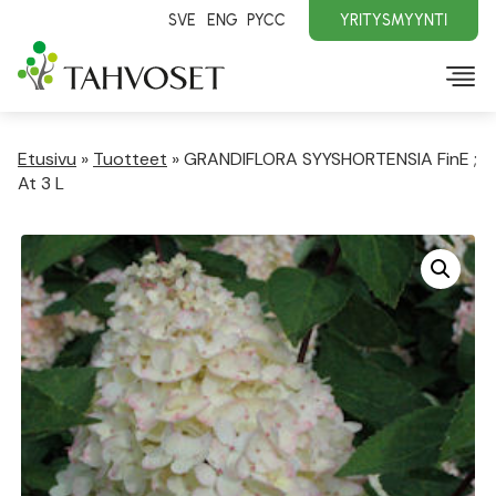
SVE
ENG
PYCC
YRITYSMYYNTI
Etusivu
»
Tuotteet
»
GRANDIFLORA SYYSHORTENSIA FinE ;
At 3 L