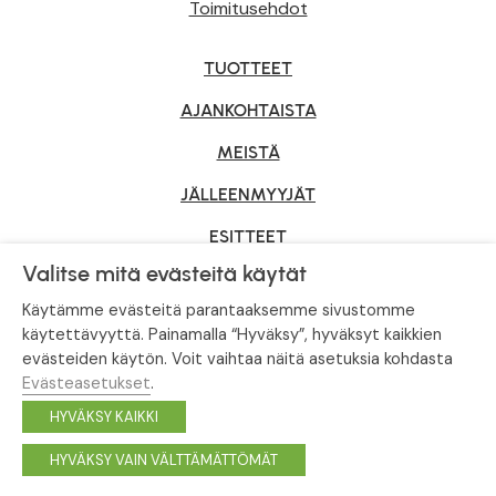
Toimitusehdot
TUOTTEET
AJANKOHTAISTA
MEISTÄ
JÄLLEENMYYJÄT
ESITTEET
Valitse mitä evästeitä käytät
YRITYSMYYNTI
Käytämme evästeitä parantaaksemme sivustomme
käytettävyyttä. Painamalla “Hyväksy”, hyväksyt kaikkien
evästeiden käytön. Voit vaihtaa näitä asetuksia kohdasta
Tietosuojaseloste
|
Evästeasetukset
Evästeasetukset
.
© Tahvoset, All Rights Reserved.
HYVÄKSY KAIKKI
Facebook
Instagram
HYVÄKSY VAIN VÄLTTÄMÄTTÖMÄT