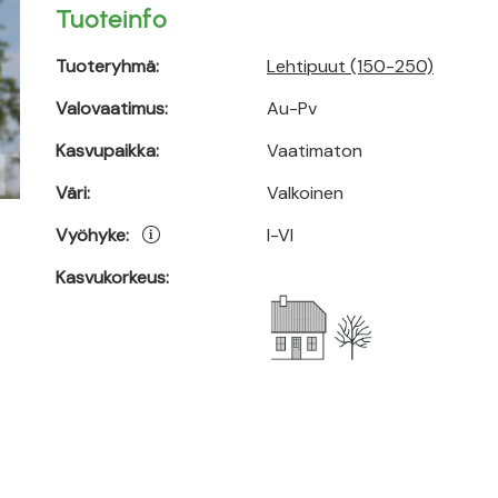
Tuoteinfo
Tuoteryhmä:
Lehtipuut (150-250)
Valovaatimus:
Au-Pv
Kasvupaikka:
Vaatimaton
Väri:
Valkoinen
Vyöhyke:
I-VI
Kasvukorkeus: