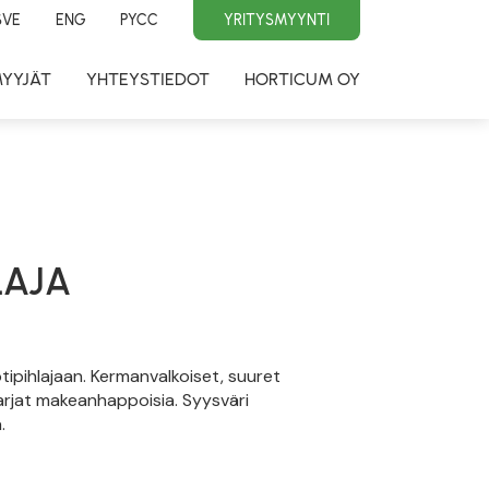
SVE
ENG
PYCC
YRITYSMYYNTI
MYYJÄT
YHTEYSTIEDOT
HORTICUM OY
LAJA
otipihlajaan. Kermanvalkoiset, suuret
rjat makeanhappoisia. Syysväri
.