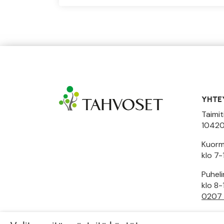
YHTE
Taimit
10420
Kuormi
klo 7-
Puhel
klo 8-
0207
Toimi