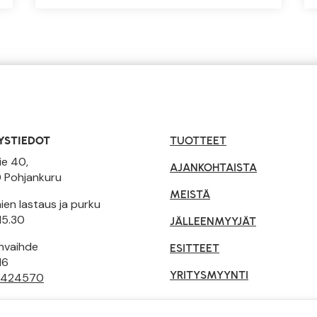
YSTIEDOT
TUOTTEET
ie 40,
AJANKOHTAISTA
 Pohjankuru
MEISTÄ
en lastaus ja purku
15.30
JÄLLEENMYYJÄT
invaihde
ESITTEET
16
YRITYSMYYNTI
 424570
tusehdot