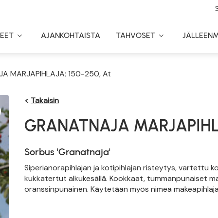
EET
AJANKOHTAISTA
TAHVOSET
JÄLLEEN
Toggle
Toggle
Dropdown
Dropdown
A MARJAPIHLAJA; 150-250, At
<
Takaisin
GRANATNAJA MARJAPIH
Sorbus 'Granatnaja'
Siperianorapihlajan ja kotipihlajan risteytys, vartettu k
kukkatertut alkukesällä. Kookkaat, tummanpunaiset ma
oranssinpunainen. Käytetään myös nimeä makeapihlaja