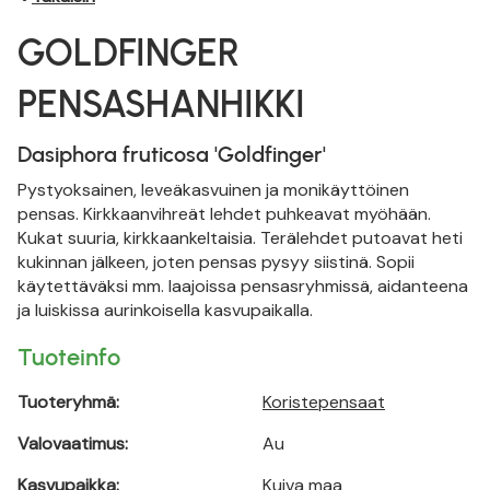
GOLDFINGER
PENSASHANHIKKI
Dasiphora fruticosa 'Goldfinger'
Pystyoksainen, leveäkasvuinen ja monikäyttöinen
pensas. Kirkkaanvihreät lehdet puhkeavat myöhään.
Kukat suuria, kirkkaankeltaisia. Terälehdet putoavat heti
kukinnan jälkeen, joten pensas pysyy siistinä. Sopii
käytettäväksi mm. laajoissa pensasryhmissä, aidanteena
ja luiskissa aurinkoisella kasvupaikalla.
Tuoteinfo
Tuoteryhmä:
Koristepensaat
Valovaatimus:
Au
Kasvupaikka:
Kuiva maa