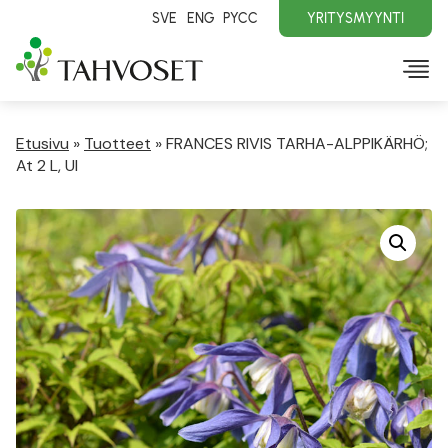
SVE
ENG
PYCC
YRITYSMYYNTI
Etusivu
»
Tuotteet
»
FRANCES RIVIS TARHA-ALPPIKÄRHÖ;
At 2 L, Ul