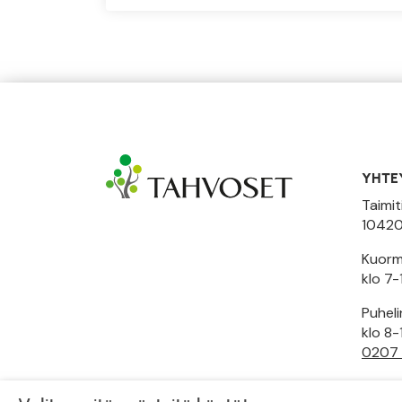
YHTE
Taimit
10420
Kuormi
klo 7-
Puhel
klo 8-
0207
Toimi