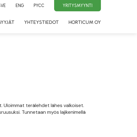
SVE
ENG
PYCC
YRITYSMYYNTI
MYYJÄT
YHTEYSTIEDOT
HORTICUM OY
. Uloimmat terälehdet lähes valkoiset.
ruusuksi. Tunnetaan myös lajikenimellä