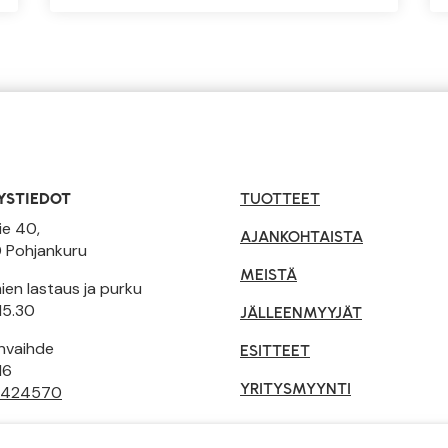
YSTIEDOT
TUOTTEET
ie 40,
AJANKOHTAISTA
 Pohjankuru
MEISTÄ
en lastaus ja purku
15.30
JÄLLEENMYYJÄT
invaihde
ESITTEET
16
YRITYSMYYNTI
 424570
tusehdot