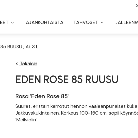
EET
AJANKOHTAISTA
TAHVOSET
JÄLLEEN
Toggle
Toggle
Dropdown
Dropdown
85 RUUSU ; At 3 L
<
Takaisin
EDEN ROSE 85 RUUSU
Rosa 'Eden Rose 85'
Suuret, erittäin kerrotut hennon vaaleanpunaiset kukat
Jatkuvakukintainen. Korkeus 100-150 cm, sopii köynnös
'Meilviolin'.