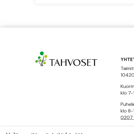
YHTE
Taimit
10420
Kuormi
klo 7-
Puhel
klo 8-
0207
Toimi