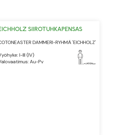
EICHHOLZ SIIROTUHKAPENSAS
COTONEASTER DAMMERI-RYHMÄ 'EICHHOLZ'
Vyöhyke: I-III (IV)
Valovaatimus: Au-Pv