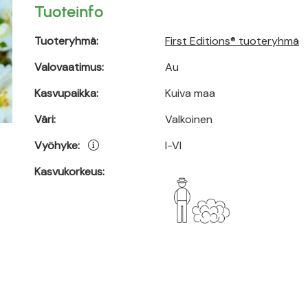
Tuoteinfo
Tuoteryhmä:
First Editions® tuoteryhmä
Valovaatimus:
Au
Kasvupaikka:
Kuiva maa
Väri:
Valkoinen
Vyöhyke:
I-VI
Kasvukorkeus: