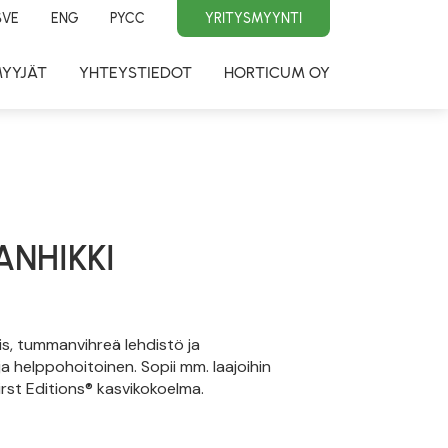
SVE
ENG
PYCC
YRITYSMYYNTI
MYYJÄT
YHTEYSTIEDOT
HORTICUM OY
ANHIKKI
s, tummanvihreä lehdistö ja
ja helppohoitoinen. Sopii mm. laajoihin
irst Editions® kasvikokoelma.