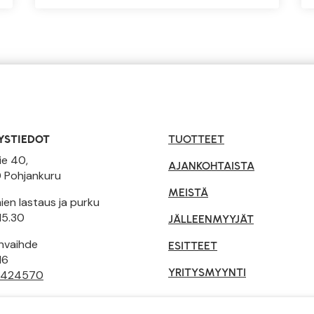
YSTIEDOT
TUOTTEET
ie 40,
AJANKOHTAISTA
 Pohjankuru
MEISTÄ
en lastaus ja purku
15.30
JÄLLEENMYYJÄT
invaihde
ESITTEET
16
YRITYSMYYNTI
 424570
tusehdot