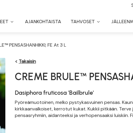
EET
AJANKOHTAISTA
TAHVOSET
JÄLLEEN
Toggle
Toggle
Dropdown
Dropdown
E™ PENSASHANHIKKI; FE At 3 L
<
Takaisin
CREME BRULE™ PENSASH
Dasiphora fruticosa 'Bailbrule'
Pyöreämuotoinen, melko pystykasvuinen pensas. Kauni
kirkkaanvalkoiset, kerrotut kukat. Kukkii pitkään. Terve 
pensasryhmiin, aidanteeksi ja verhopensaaksi luiskiin. F