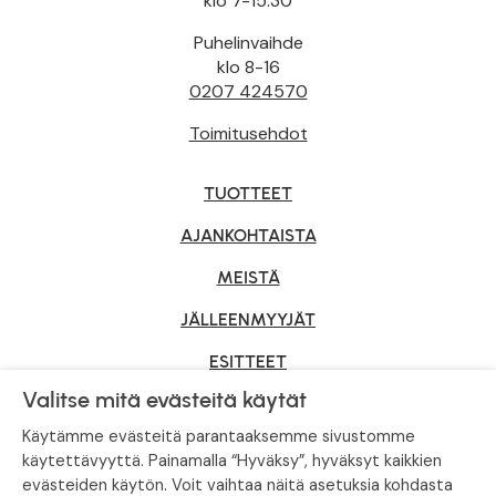
klo 7-15.30
Puhelinvaihde
klo 8-16
0207 424570
Toimitusehdot
TUOTTEET
AJANKOHTAISTA
MEISTÄ
JÄLLEENMYYJÄT
ESITTEET
Valitse mitä evästeitä käytät
YRITYSMYYNTI
Käytämme evästeitä parantaaksemme sivustomme
käytettävyyttä. Painamalla “Hyväksy”, hyväksyt kaikkien
evästeiden käytön. Voit vaihtaa näitä asetuksia kohdasta