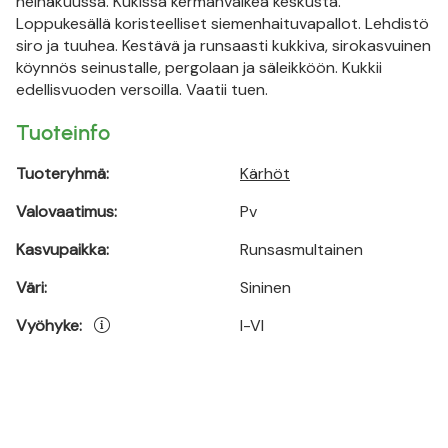
heinäkuussa. Kukissa kermanvalkea keskusta.
Loppukesällä koristeelliset siemenhaituvapallot. Lehdistö
siro ja tuuhea. Kestävä ja runsaasti kukkiva, sirokasvuinen
köynnös seinustalle, pergolaan ja säleikköön. Kukkii
edellisvuoden versoilla. Vaatii tuen.
Tuoteinfo
Tuoteryhmä:
Kärhöt
Valovaatimus:
Pv
Kasvupaikka:
Runsasmultainen
Väri:
Sininen
Vyöhyke:
I-VI