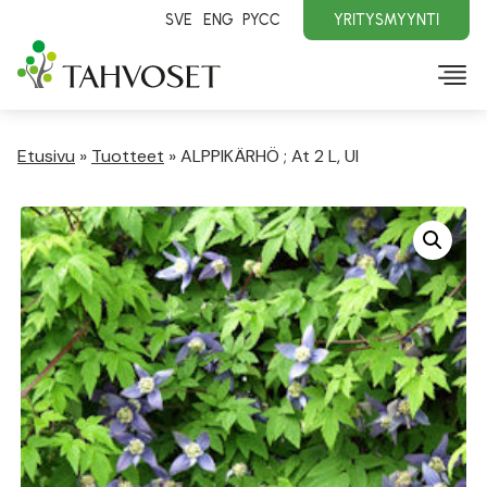
SVE
ENG
PYCC
YRITYSMYYNTI
Etusivu
»
Tuotteet
»
ALPPIKÄRHÖ ; At 2 L, Ul