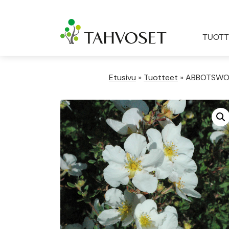
TUOTT
Etusivu
»
Tuotteet
»
ABBOTSWOO