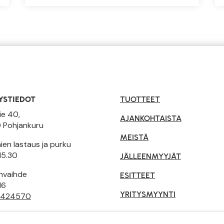
YSTIEDOT
TUOTTEET
ie 40,
AJANKOHTAISTA
 Pohjankuru
MEISTÄ
en lastaus ja purku
15.30
JÄLLEENMYYJÄT
invaihde
ESITTEET
16
YRITYSMYYNTI
 424570
tusehdot