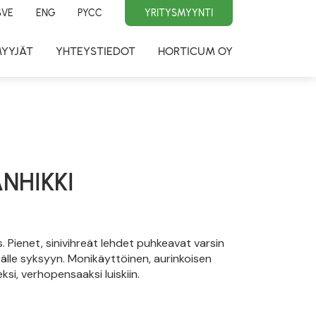
SVE
ENG
PYCC
YRITYSMYYNTI
MYYJÄT
YHTEYSTIEDOT
HORTICUM OY
NHIKKI
 Pienet, sinivihreät lehdet puhkeavat varsin
älle syksyyn. Monikäyttöinen, aurinkoisen
ksi, verhopensaaksi luiskiin.