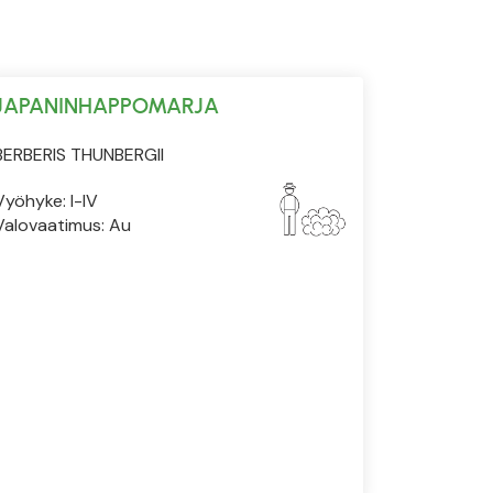
JAPANINHAPPOMARJA
BERBERIS THUNBERGII
Vyöhyke: I-IV
Valovaatimus: Au