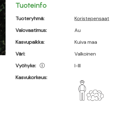
Tuoteinfo
Tuoteryhmä:
Koristepensaat
Valovaatimus:
Au
Kasvupaikka:
Kuiva maa
Väri:
Valkoinen
Vyöhyke:
I-III
Kasvukorkeus: