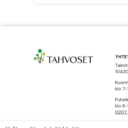
YHTE
Taimit
10420
Kuormi
klo 7-
Puhel
klo 8-
0207
Toimi