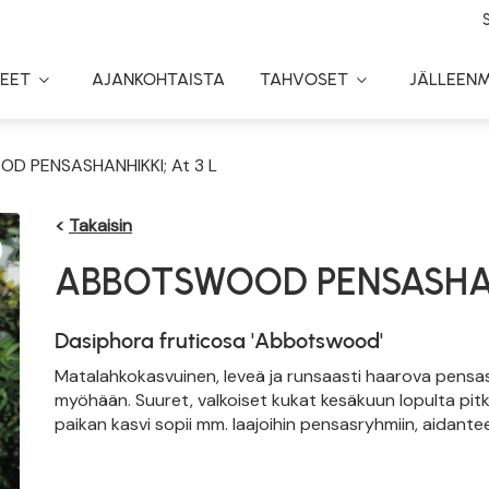
EET
AJANKOHTAISTA
TAHVOSET
JÄLLEEN
Toggle
Toggle
Dropdown
Dropdown
D PENSASHANHIKKI; At 3 L
<
Takaisin
ABBOTSWOOD PENSASHA
Dasiphora fruticosa 'Abbotswood'
Matalahkokasvuinen, leveä ja runsaasti haarova pensas.
myöhään. Suuret, valkoiset kukat kesäkuun lopulta pitk
paikan kasvi sopii mm. laajoihin pensasryhmiin, aidantee