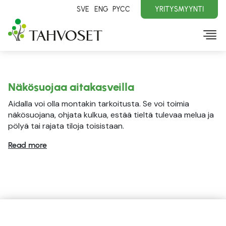
SVE
ENG
PYCC
YRITYSMYYNTI
Näkösuojaa aitakasveilla
Aidalla voi olla montakin tarkoitusta. Se voi toimia
näkösuojana, ohjata kulkua, estää tieltä tulevaa melua ja
pölyä tai rajata tiloja toisistaan.
Read more