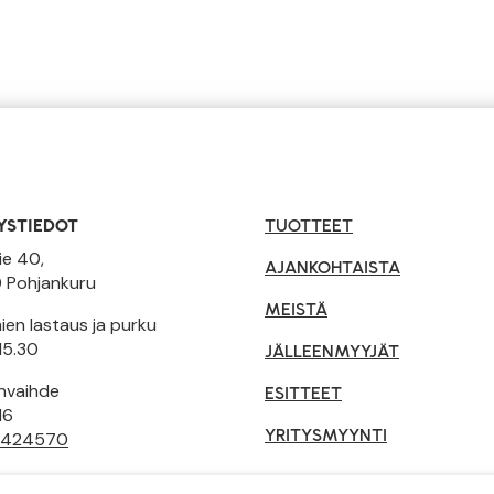
YSTIEDOT
TUOTTEET
ie 40,
AJANKOHTAISTA
 Pohjankuru
MEISTÄ
en lastaus ja purku
15.30
JÄLLEENMYYJÄT
invaihde
ESITTEET
16
YRITYSMYYNTI
 424570
tusehdot