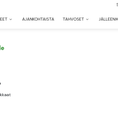
EET
AJANKOHTAISTA
TAHVOSET
JÄLLEEN
Toggle
Toggle
Dropdown
Dropdown
le
ä
ikkaat