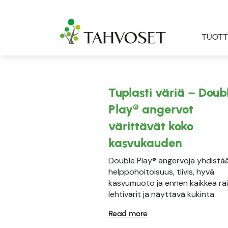
TUOTT
Tuplasti väriä – Doub
Play® angervot
värittävät koko
kasvukauden
Double Play® angervoja yhdistä
helppohoitoisuus, tiivis, hyvä
kasvumuoto ja ennen kaikkea ra
lehtivärit ja näyttävä kukinta.
Read more