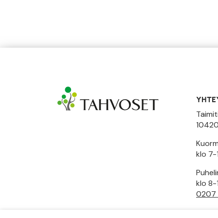
YHTE
Taimit
10420
Kuormi
klo 7-
Puhel
klo 8-
0207
Toimi