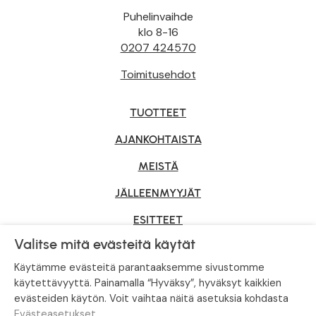
Puhelinvaihde
klo 8-16
0207 424570
Toimitusehdot
TUOTTEET
AJANKOHTAISTA
MEISTÄ
JÄLLEENMYYJÄT
ESITTEET
Valitse mitä evästeitä käytät
YRITYSMYYNTI
Käytämme evästeitä parantaaksemme sivustomme
käytettävyyttä. Painamalla “Hyväksy”, hyväksyt kaikkien
evästeiden käytön. Voit vaihtaa näitä asetuksia kohdasta
Tietosuojaseloste
|
Evästeasetukset
Evästeasetukset
.