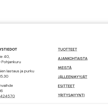
YSTIEDOT
TUOTTEET
ie 40,
AJANKOHTAISTA
 Pohjankuru
MEISTÄ
en lastaus ja purku
15.30
JÄLLEENMYYJÄT
invaihde
ESITTEET
16
YRITYSMYYNTI
 424570
tusehdot