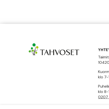
YHTE
Taimit
10420
Kuormi
klo 7-
Puhel
klo 8-
0207
Toimi