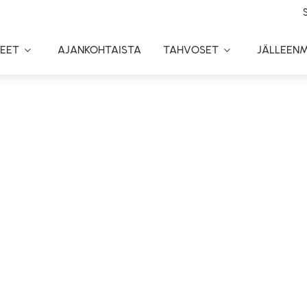
EET
AJANKOHTAISTA
TAHVOSET
JÄLLEEN
Toggle
Toggle
Dropdown
Dropdown