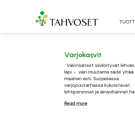
TUOTT
Varjokasvit
Valonsäteet siivilöityvät lehvä
läpi – vain muutama säde yltää
maahan asti. Suojaisassa
varjopuutarhassa kukoistavat
lehtiperennat ja ainavihannat ha
Read more