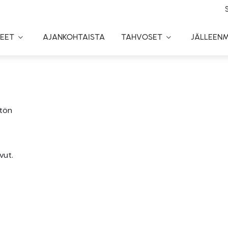
EET
AJANKOHTAISTA
TAHVOSET
JÄLLEEN
Toggle
Toggle
Dropdown
Dropdown
stön
vut.