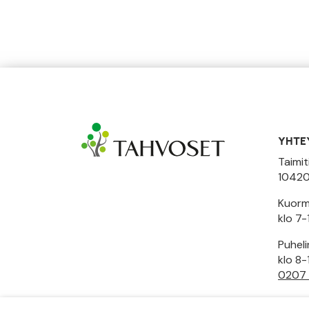
YHTE
Taimit
10420
Kuormi
klo 7-
Puhel
klo 8-
0207
Toimi