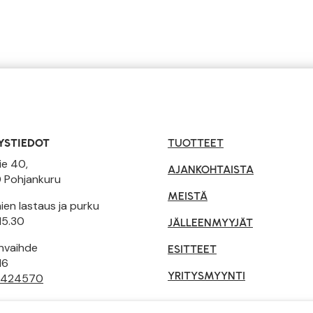
YSTIEDOT
TUOTTEET
ie 40,
AJANKOHTAISTA
 Pohjankuru
MEISTÄ
en lastaus ja purku
15.30
JÄLLEENMYYJÄT
invaihde
ESITTEET
16
YRITYSMYYNTI
 424570
tusehdot