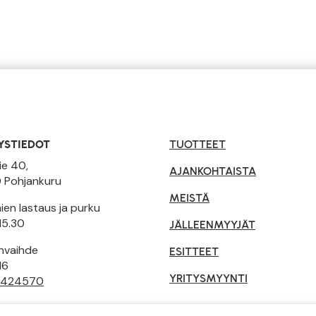
YSTIEDOT
TUOTTEET
ie 40,
AJANKOHTAISTA
 Pohjankuru
MEISTÄ
en lastaus ja purku
15.30
JÄLLEENMYYJÄT
invaihde
ESITTEET
16
YRITYSMYYNTI
 424570
tusehdot