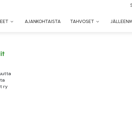
EET
AJANKOHTAISTA
TAHVOSET
JÄLLEEN
Toggle
Toggle
Dropdown
Dropdown
it
 uutta
ta
t ry