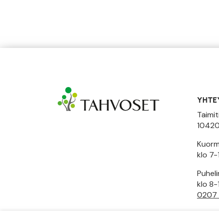
YHTE
Taimit
10420
Kuormi
klo 7-
Puhel
klo 8-
0207
Toimi