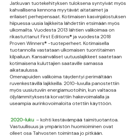
Jatkuvan tuotekehityksen tuloksena syntyivät myös
kahvallisena kennona myytävät aitataimet ja
erilaiset perhepensaat. Kotimaisen kasvinjalostuksen
hiipuessa uusia lajikkeita lähdettiin etsimään myös
ulkomailta. Vuodesta 2013 lähtien valikoimaa on
rikastuttanut First Editions® ja vuodesta 2018
Proven Winners® -tuoteperheet. Kotimaisella
tuotannolla vastataan ulkomaisen tuontitaimen
kilpailuun. Kansainväliset uutuuslajikkeet saatetaan
kotimaisena kuluttajien saataville samassa
aikataulussa.
Omenapuiden valikoima täydentyi perimältään
ruvenkestävillä lajikkeilla. 2010-luvulla panostettiin
myös uusiutuviin energiamuotoihin, kun valtaosa
öljylämmityksestä korvattiin hakevoimalalla ja
useampia aurinkovoimaloita otettiin käyttöön.
2020-luku
– kohti kestävämpää taimituotantoa.
Vastuullisuus ja ympäristön huomioiminen ovat
olleet osa Tahvosten toimintaa jo pitkään.