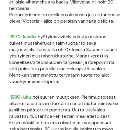
erilaisia vihanneksia ja kaalia. Viljelyalaa oli noin 20
hehtaaria.
Raparperirinne on edelleen olemassa ja tuotannossa
oleva ’Victoria’-lajike on peräisin vanhalta pellolta.
1970-luvulla
hyötykasviviljely jatkui ja mukaan
tulivat mustaherukan taimituotanto sekä
marjanviljely. Tahvosilla oli 70-luvulla Suomen suurin
yksityinen mustaherukkatarha. Marjat kerättiin
koneellisesti teollisuuden tarpeisiin ja itsepoiminta
veti poimijoita paikalle aina Helsingistä saakka.
Mansikan varmennettu tervetaimituotanto alkoi
vuosikymmenen lopulla.
1980-luku
toi suuren muutoksen. Pienimuotoisesti
alkanutta astiataimituotanto osoittautui toimivaksi
ja siihen päätettiin panostaa. Uutta viljelyalaa
raivattiin, tuotantoa kehitettiin määrätietoisesti.
Ensimmäisiä astiataimia olivat mm. marjapensaat
sekä hortensiat. 80-luvun lopulla kehitettiin myös