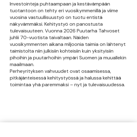
Investointeja puhtaampaan ja kestävämpään
tuotantoon on tehty eri vuosikymmenillä ja viime
vuosina vastuullisuustyö on tuotu entistä
näkyvämmäksi. Kehitystyö on panostusta
tulevaisuuteen. Vuonna 2026 Puutarha Tahvoset
juhlii 70-vuotista taivaltaan. Näiden
vuosikymmenten aikana miljoonia taimia on lähtenyt
taimistolta niin julkisiin kohteisiin kuin yksityisiin
pihoihin ja puutarhoihin ympäri Suomen ja muuallekin
maailmaan.
Perheyrityksen vahvuudet ovat osaamisessa,
pitkäjänteisessä kehitystyössä ja halussa kehittää
toimintaa yhä paremmaksi – nyt ja tulevaisuudessa.