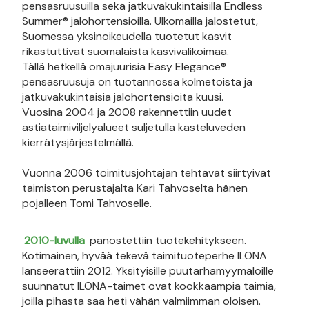
pensasruusuilla sekä jatkuvakukintaisilla Endless
Summer® jalohortensioilla. Ulkomailla jalostetut,
Suomessa yksinoikeudella tuotetut kasvit
rikastuttivat suomalaista kasvivalikoimaa.
Tällä hetkellä omajuurisia Easy Elegance®
pensasruusuja on tuotannossa kolmetoista ja
jatkuvakukintaisia jalohortensioita kuusi.
Vuosina 2004 ja 2008 rakennettiin uudet
astiataimiviljelyalueet suljetulla kasteluveden
kierrätysjärjestelmällä.
Vuonna 2006 toimitusjohtajan tehtävät siirtyivät
taimiston perustajalta Kari Tahvoselta hänen
pojalleen Tomi Tahvoselle.
2010-luvulla
panostettiin tuotekehitykseen.
Kotimainen, hyvää tekevä taimituoteperhe ILONA
lanseerattiin 2012. Yksityisille puutarhamyymälöille
suunnatut ILONA-taimet ovat kookkaampia taimia,
joilla pihasta saa heti vähän valmiimman oloisen.