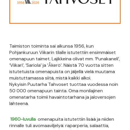
Taimiston toiminta sai alkunsa 1956, kun
Pohjankuruun Viikarin tilalle istutettiin ensimmäiset
omenapuun taimet. Lajikkeina olivat mm. ’Punakaneli’,
’Viikari’, ’Sariola’ ja ’Åkerö’. Näistä 70 vuotta sitten
istutetuista omenapuista on jäljellä vielä muutama
muistuttamassa siitä, mistä kaikki alkoi.
Nykyisin Puutarha Tahvoset tuottaa vuodessa noin
50 000 omenapuun tainta. Oma monilajinen
omenatarha toimii havaintotarhana ja jaloversojen
lähteenä.
1960-luvulla
omenapuita istutettiin lisää ja niiden
rinnalle tuli avomaaviljelyä: raparperia, salaattia,