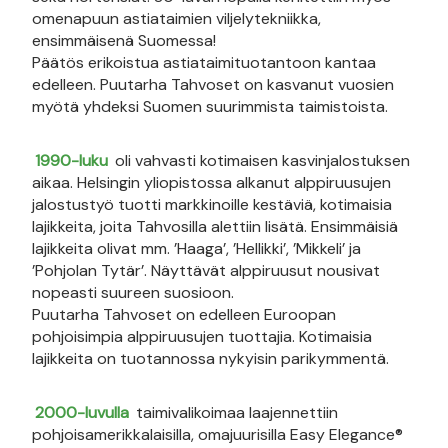
omenapuun astiataimien viljelytekniikka,
ensimmäisenä Suomessa!
Päätös erikoistua astiataimituotantoon kantaa
edelleen. Puutarha Tahvoset on kasvanut vuosien
myötä yhdeksi Suomen suurimmista taimistoista.
1990-luku
oli vahvasti kotimaisen kasvinjalostuksen
aikaa. Helsingin yliopistossa alkanut alppiruusujen
jalostustyö tuotti markkinoille kestäviä, kotimaisia
lajikkeita, joita Tahvosilla alettiin lisätä. Ensimmäisiä
lajikkeita olivat mm. ’Haaga’, ’Hellikki’, ’Mikkeli’ ja
’Pohjolan Tytär’. Näyttävät alppiruusut nousivat
nopeasti suureen suosioon.
Puutarha Tahvoset on edelleen Euroopan
pohjoisimpia alppiruusujen tuottajia. Kotimaisia
lajikkeita on tuotannossa nykyisin parikymmentä.
2000-luvulla
taimivalikoimaa laajennettiin
pohjoisamerikkalaisilla, omajuurisilla Easy Elegance®