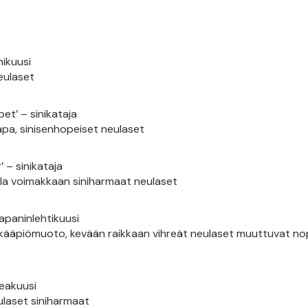
nikuusi
eulaset
et’ – sinikataja
a, sinisenhopeiset neulaset
 – sinikataja
olla voimakkaan siniharmaat neulaset
japaninlehtikuusi
n kääpiömuoto, kevään raikkaan vihreät neulaset muuttuvat no
peakuusi
eulaset siniharmaat