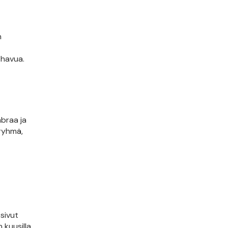
n
 havua.
braa ja
iryhmä,
n
sivut
 kuusilla