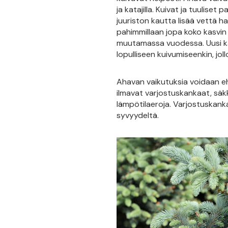
ja katajilla. Kuivat ja tuulise
juuriston kautta lisää vettä h
pahimmillaan jopa koko kasvin
muutamassa vuodessa. Uusi kas
lopulliseen kuivumiseenkin, jo
Ahavan vaikutuksia voidaan ehk
ilmavat varjostuskankaat, säk
lämpötilaeroja. Varjostuskan
syvyydeltä.