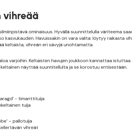
 vihreää
 silmiinpistävä ominaisuus. Hyvällä suunnittelulla väriteema sa
o kasvukauden. Havuissakin on vara valita: löytyy raikasta vih
eää keltaista, vihreän eri sävyjä unohtamatta.
 valoa varjoihin. Keltaisten havujen joukkoon kannattaa istuttaa
keltainen näyttää suunnitellulta ja se korostuu entisestään.
ragd’ - timanttituija
eltainen tuija
be’ – pallotuija
ellertävän vihreät