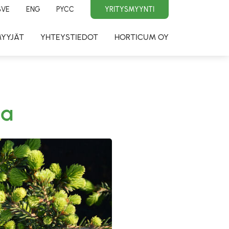
SVE
ENG
PYCC
YRITYSMYYNTI
MYYJÄT
YHTEYSTIEDOT
HORTICUM OY
la