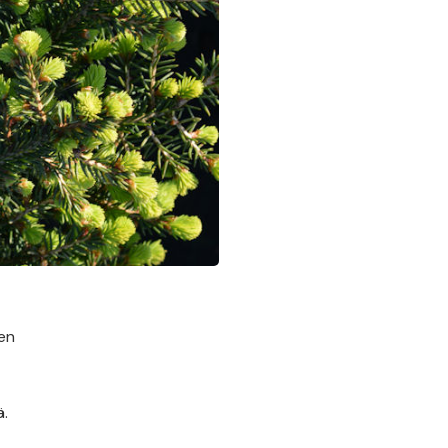
den
ä.