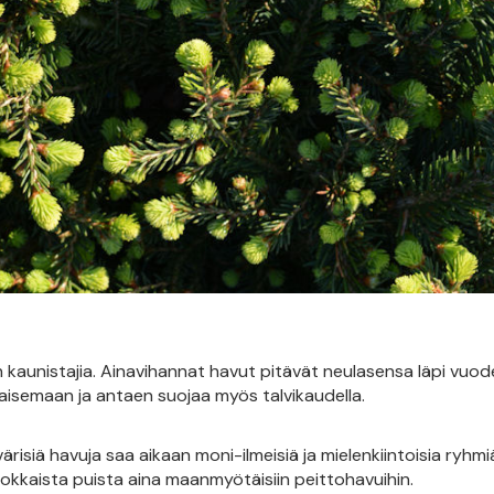
 kaunistajia. Ainavihannat havut pitävät neulasensa läpi vuo
aisemaan ja antaen suojaa myös talvikaudella.
ärisiä havuja saa aikaan moni-ilmeisiä ja mielenkiintoisia ryhmi
okkaista puista aina maanmyötäisiin peittohavuihin.