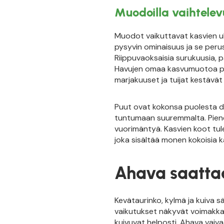
Muodoilla vaihtelev
Muodot vaikuttavat kasvien u
pysyvin ominaisuus ja se peru
Riippuvaoksaisia surukuusia, p
Havujen omaa kasvumuotoa p
marjakuuset ja tuijat kestävä
Puut ovat kokonsa puolesta do
tuntumaan suuremmalta. Piene
vuorimäntyä. Kasvien koot tul
joka sisältää monen kokoisia 
Ahava saattaa
Kevätaurinko, kylmä ja kuiva s
vaikutukset näkyvät voimakkaan
kuivuvat helposti. Ahava vaivaa