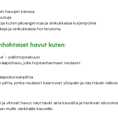
den havujen kanssa
uusuja
a kuten jaloangervoja ja sinikukkaisia kurjenpolvia
eja ja sinikukkaisia hortensioita
hohtoiset havut kuten:
a’ – pallohopeakuusi
 kääpiöhavu, jolla hopeanharmaat neulaset
 kääpiökoreanpihta
 pihta, jonka neulaset kaartuvat ylöspäin ja näyttävät valkoi
ja vihreät havut näyttävät aina kauniilta ja henkivät elinvoim
muille värikkäille kasveille.