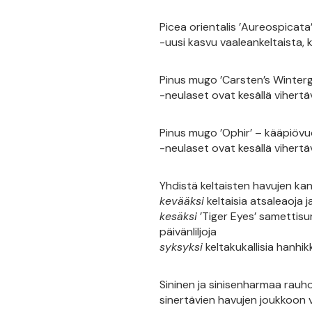
Picea orientalis ’Aureospicata’
-uusi kasvu vaaleankeltaista, 
Pinus mugo ’Carsten’s Winter
-neulaset ovat kesällä vihertäv
Pinus mugo ’Ophir’ – kääpiöv
-neulaset ovat kesällä vihertäv
Yhdistä keltaisten havujen ka
kevääksi
keltaisia atsaleaoja j
kesäksi
’Tiger Eyes’ samettisum
päivänliljoja
syksyksi
keltakukallisia hanhi
Sininen ja sinisenharmaa rauhoi
sinertävien havujen joukkoon v