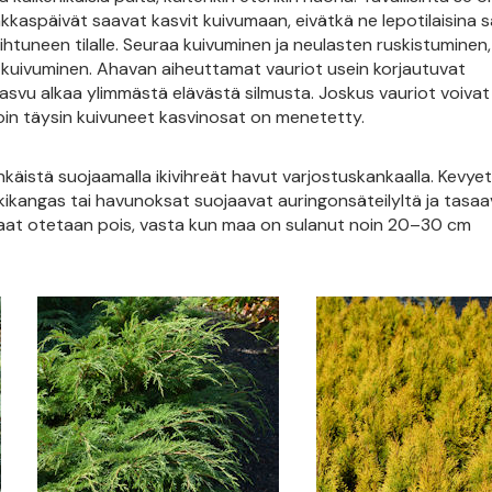
t pakkaspäivät saavat kasvit kuivumaan, eivätkä ne lepotilaisina s
aihtuneen tilalle. Seuraa kuivuminen ja neulasten ruskistuminen,
 kuivuminen. Ahavan aiheuttamat vauriot usein korjautuvat
vu alkaa ylimmästä elävästä silmusta. Joskus vauriot voivat
lloin täysin kuivuneet kasvinosat on menetetty.
äistä suojaamalla ikivihreät havut varjostuskankaalla. Kevyet
kikangas tai havunoksat suojaavat auringonsäteilyltä ja tasaa
kaat otetaan pois, vasta kun maa on sulanut noin 20–30 cm