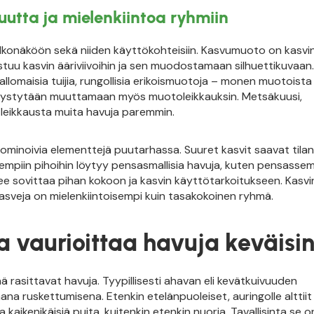
uutta ja mielenkiintoa ryhmiin
lkonäköön sekä niiden käyttökohteisiin. Kasvumuoto on kasvi
stuu kasvin ääriviivoihin ja sen muodostamaan silhuettikuvaan.
allomaisia tuijia, rungollisia erikoismuotoja – monen muotoista
ystytään muuttamaan myös muotoleikkauksin. Metsäkuusi,
t leikkausta muita havuja paremmin.
minoivia elementtejä puutarhassa. Suuret kasvit saavat tilan
mpiin pihoihin löytyy pensasmallisia havuja, kuten pensassem
ee sovittaa pihan kokoon ja kasvin käyttötarkoitukseen. Kasv
kasveja on mielenkiintoisempi kuin tasakokoinen ryhmä.
 vaurioittaa havuja keväisi
ää rasittavat havuja. Tyypillisesti ahavan eli kevätkuivuuden
a ruskettumisena. Etenkin etelänpuoleiset, auringolle alttiit 
 kaikenikäisiä puita, kuitenkin etenkin nuoria. Tavallisinta se on