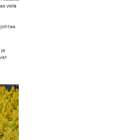
aa vielä
 johtaa
 ja
vat