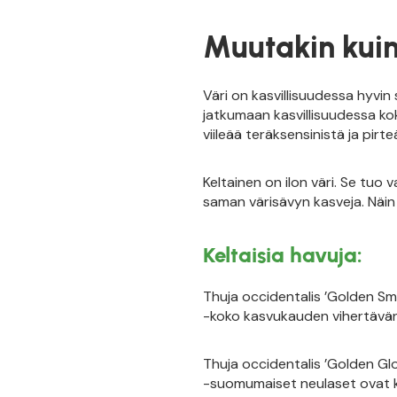
Muutakin kuin
Väri on kasvillisuudessa hyvin
jatkumaan kasvillisuudessa kok
viileää teräksensinistä ja pirt
Keltainen on ilon väri. Se tuo
saman värisävyn kasveja. Näin 
Keltaisia havuja:
Thuja occidentalis ’Golden Sma
-koko kasvukauden vihertävänk
Thuja occidentalis ’Golden Glo
-suomumaiset neulaset ovat k