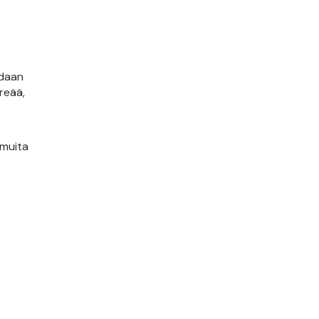
adaan
reää,
 muita