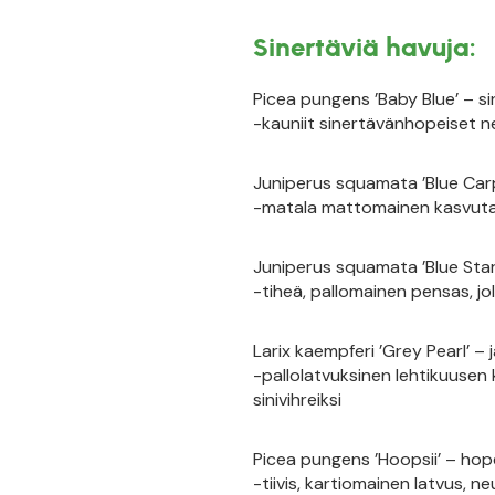
Sinertäviä havuja:
Picea pungens ’Baby Blue’ – si
-kauniit sinertävänhopeiset n
Juniperus squamata ’Blue Carp
-matala mattomainen kasvutap
Juniperus squamata ’Blue Star’
-tiheä, pallomainen pensas, j
Larix kaempferi ’Grey Pearl’ – 
-pallolatvuksinen lehtikuuse
sinivihreiksi
Picea pungens ’Hoopsii’ – ho
-tiivis, kartiomainen latvus, n