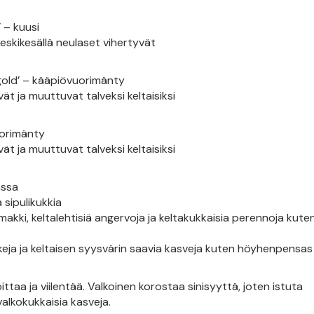
 – kuusi
keskikesällä neulaset vihertyvät
gold’ – kääpiövuorimänty
ät ja muuttuvat talveksi keltaisiksi
uorimänty
ät ja muuttuvat talveksi keltaisiksi
nssa
a sipulikukkia
akki, keltalehtisiä angervoja ja keltakukkaisia perennoja kute
kkeja ja keltaisen syysvärin saavia kasveja kuten höyhenpensas
ttaa ja viilentää. Valkoinen korostaa sinisyyttä, joten istuta
alkokukkaisia kasveja.