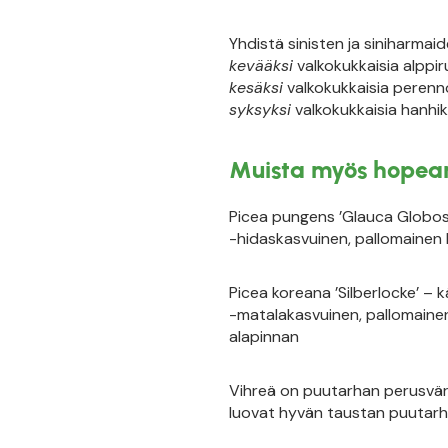
Yhdistä sinisten ja siniharmai
kevääksi
valkokukkaisia alppir
kesäksi
valkokukkaisia perennoj
syksyksi
valkokukkaisia hanhikk
Muista myös hopean
Picea pungens ’Glauca Globos
-hidaskasvuinen, pallomainen
Picea koreana ’Silberlocke’ –
-matalakasvuinen, pallomainen
alapinnan
Vihreä on puutarhan perusväri 
luovat hyvän taustan puutarhan 