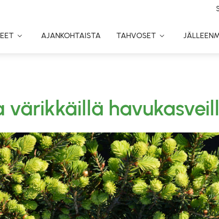
EET
AJANKOHTAISTA
TAHVOSET
JÄLLEEN
Toggle
Toggle
Dropdown
Dropdown
a värikkäillä havukasveil