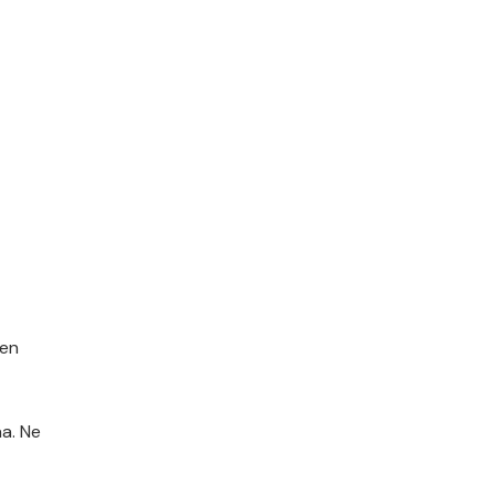
sen
aa. Ne