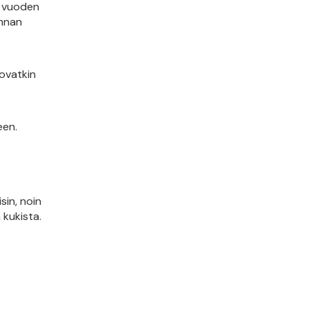
n vuoden
innan
ovatkin
een.
sin, noin
 kukista.