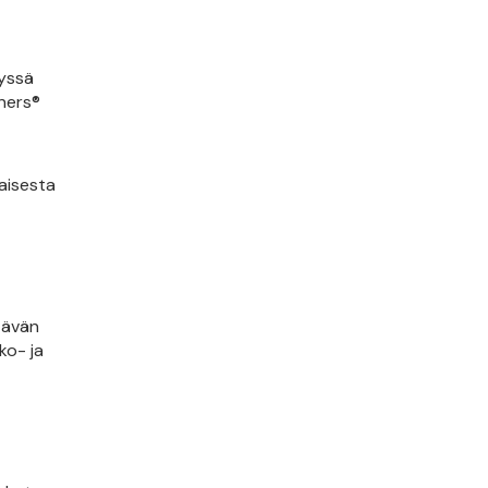
tyssä
nners®
aisesta
tävän
ko- ja