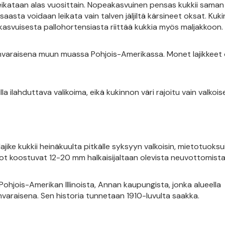
 leikataan alas vuosittain. Nopeakasvuinen pensas kukkii sama
saasta voidaan leikata vain talven jäljiltä kärsineet oksat. Kuk
kasvuisesta pallohortensiasta riittää kukkia myös maljakkoon.
nvaraisena muun muassa Pohjois-Amerikassa. Monet lajikkeet 
la ilahduttava valikoima, eikä kukinnon väri rajoitu vain valkois
ike kukkii heinäkuulta pitkälle syksyyn valkoisin, mietotuoksui
not koostuvat 12-20 mm halkaisijaltaan olevista neuvottomista
 Pohjois-Amerikan Illinoista, Annan kaupungista, jonka alueella
varaisena. Sen historia tunnetaan 1910-luvulta saakka.