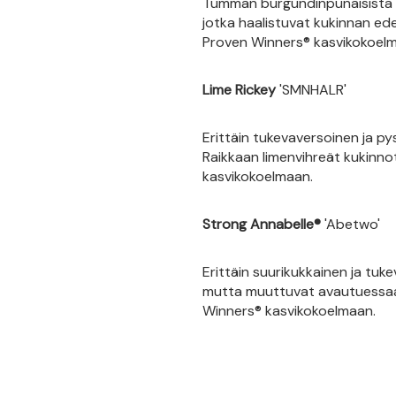
Tumman burgundinpunaisista nu
jotka haalistuvat kukinnan ed
Proven Winners® kasvikokoel
Lime Rickey
'SMNHALR'
Erittäin tukevaversoinen ja pys
Raikkaan limenvihreät kukinno
kasvikokoelmaan.
Strong Annabelle®
'Abetwo'
Erittäin suurikukkainen ja tuk
mutta muuttuvat avautuessaan 
Winners® kasvikokoelmaan.