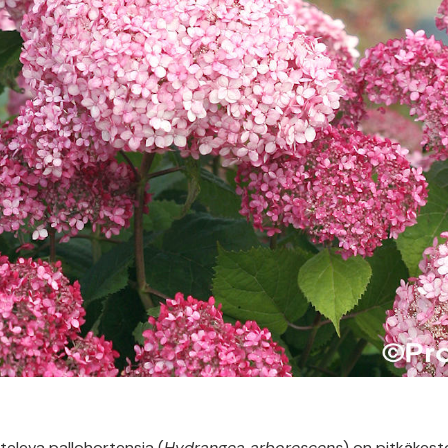
televa pallohortensia (
Hydrangea arborescens
) on pitkäkest