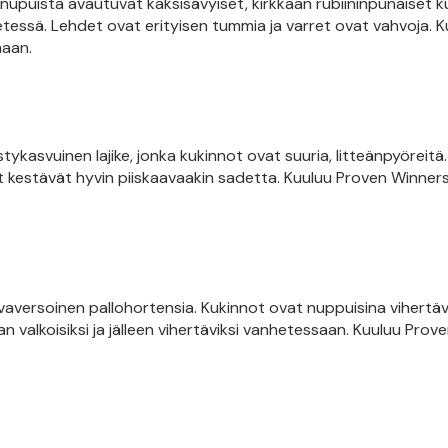
puista avautuvat kaksisävyiset, kirkkaan rubiininpunaiset k
etessä. Lehdet ovat erityisen tummia ja varret ovat vahvoja. K
maan.
tykasvuinen lajike, jonka kukinnot ovat suuria, litteänpyöreitä.
t kestävät hyvin piiskaavaakin sadetta. Kuuluu Proven Winner
evaversoinen pallohortensia. Kukinnot ovat nuppuisina vihertäv
valkoisiksi ja jälleen vihertäviksi vanhetessaan. Kuuluu Prov