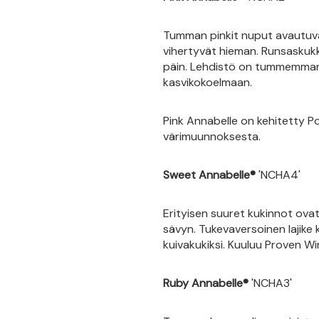
Tumman pinkit nuput avautuvat
vihertyvät hieman. Runsaskuk
päin. Lehdistö on tummemman vi
kasvikokoelmaan.
Pink Annabelle on kehitetty 
värimuunnoksesta.
Sweet Annabelle®
'NCHA4'
Erityisen suuret kukinnot ov
sävyn. Tukevaversoinen lajike k
kuivakukiksi. Kuuluu Proven W
Ruby Annabelle®
'NCHA3'