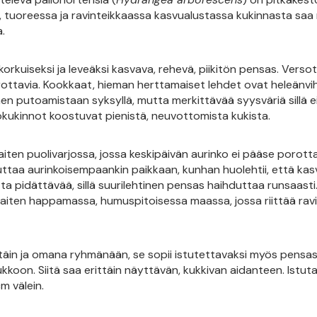
lla, tuoreessa ja ravinteikkaassa kasvualustassa kukinnasta saa
.
korkuiseksi ja leveäksi kasvava, rehevä, piikitön pensas. Verso
irottavia. Kookkaat, hieman herttamaiset lehdet ovat heleänvih
n putoamistaan syksyllä, mutta merkittävää syysväriä sillä ei
kilokukinnot koostuvat pienistä, neuvottomista kukista.
haiten puolivarjossa, jossa keskipäivän aurinko ei pääse porot
tuttaa aurinkoisempaankin paikkaan, kunhan huolehtii, että ka
a pidättävää, sillä suurilehtinen pensas haihduttaa runsaasti
aiten happamassa, humuspitoisessa maassa, jossa riittää ravi
ttäin ja omana ryhmänään, se sopii istutettavaksi myös pensas
kkoon. Siitä saa erittäin näyttävän, kukkivan aidanteen. Istut
m välein.