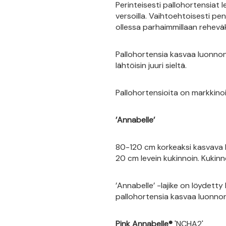
Perinteisesti pallohortensiat
versoilla. Vaihtoehtoisesti pen
ollessa parhaimmillaan rehevä
Pallohortensia kasvaa luonno
lähtöisin juuri sieltä.
Pallohortensioita on markkinoil
’Annabelle’
80-120 cm korkeaksi kasvava laj
20 cm levein kukinnoin. Kukin
’Annabelle’ -lajike on löydetty
pallohortensia kasvaa luonnon
Pink Annabelle®
'NCHA2'