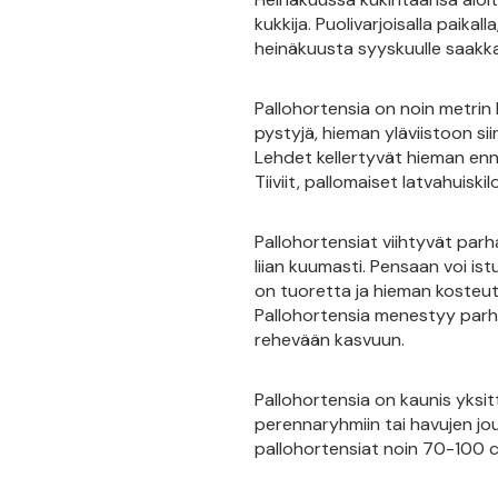
kukkija. Puolivarjoisalla paika
heinäkuusta syyskuulle saakka
Pallohortensia on noin metrin 
pystyjä, hieman yläviistoon si
Lehdet kellertyvät hieman enne
Tiiviit, pallomaiset latvahuis
Pallohortensiat viihtyvät par
liian kuumasti. Pensaan voi is
on tuoretta ja hieman kosteutt
Pallohortensia menestyy parh
rehevään kasvuun.
Pallohortensia on kaunis yksi
perennaryhmiin tai havujen jou
pallohortensiat noin 70-100 c