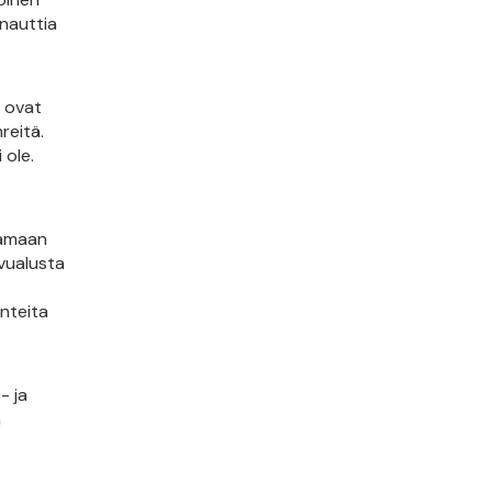
 nauttia
t ovat
reitä.
 ole.
tamaan
svualusta
.
nteita
- ja
a