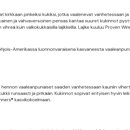
 kirkkaan pinkeiksi kukiksi, jotka vaalenevat vanhetessaan ja
kainen ja vahvaversoinen pensas kantaa suuret kukinnot pys
hreä kuin valkokukkaisilla lajikkeilla. Lajike kuuluu Proven Wi
Pohjois-Amerikassa luonnonvaraisena kasvaneesta vaaleanpun
at hennon vaaleanpunaiset saaden vanhetessaan kauniin viher
ukkii runsaasti ja pitkään. Kukinnot sopivat erityisen hyvin leik
inners® kasvikokoelmaan.