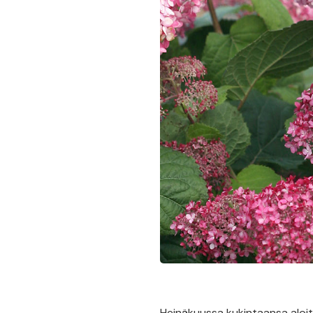
Heinäkuussa kukintaansa aloit