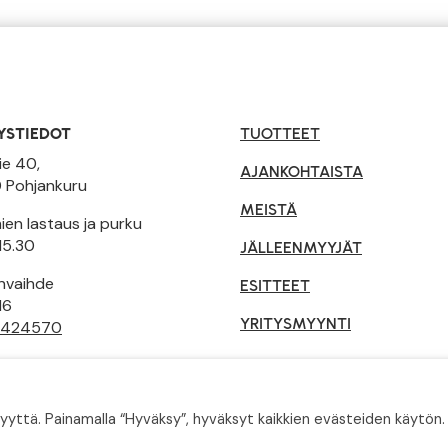
YSTIEDOT
TUOTTEET
ie 40,
AJANKOHTAISTA
 Pohjankuru
MEISTÄ
en lastaus ja purku
15.30
JÄLLEENMYYJÄT
invaihde
ESITTEET
16
YRITYSMYYNTI
 424570
tusehdot
ä. Painamalla “Hyväksy”, hyväksyt kaikkien evästeiden käytön. 