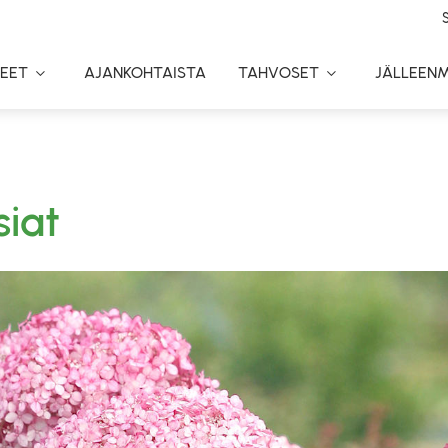
EET
AJANKOHTAISTA
TAHVOSET
JÄLLEEN
Toggle
Toggle
Dropdown
Dropdown
siat