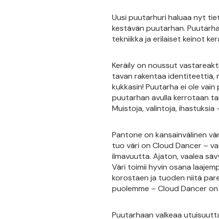
Uusi puutarhuri haluaa nyt ti
kestävän puutarhan. Puutarha
tekniikka ja erilaiset keinot k
Keräily on noussut vastareaktio
tavan rakentaa identiteettiä, m
kukkasin! Puutarha ei ole vai
puutarhan avulla kerrotaan tar
Muistoja, valintoja, ihastuksia 
Pantone on kansainvälinen väri
tuo väri on Cloud Dancer – vaa
ilmavuutta. Ajaton, vaalea säv
Väri toimii hyvin osana laajemp
korostaen ja tuoden niitä parem
puolemme – Cloud Dancer on mo
Puutarhaan valkeaa utuisuutta 