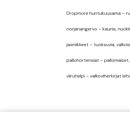
Dropmore huntukuusama – run
norjanangervo – kaunis, nuok
jasmikkeet – tuoksuvia, valkoi
pallohortensiat – pallomaiset,
viiruhelpi – valkoviherkirjat le