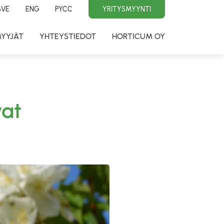
SVE
ENG
PYCC
YRITYSMYYNTI
MYYJÄT
YHTEYSTIEDOT
HORTICUM OY
vat