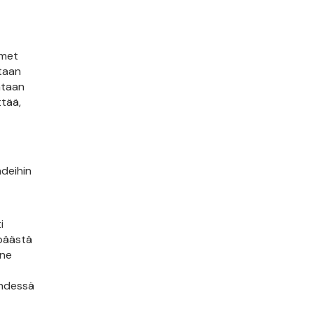
imet
etaan
ataan
ttää,
ndeihin
i
 päästä
 ne
yhdessä