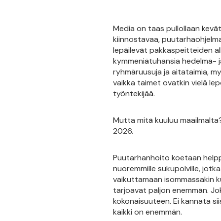
Media on taas pullollaan kevätt
kiinnostavaa, puutarhaohjelmat
lepäilevät pakkaspeitteiden all
kymmeniätuhansia hedelmä- ja 
ryhmäruusuja ja aitataimia, my
vaikka taimet ovatkin vielä le
työntekijää.
Mutta mitä kuuluu maailmalta?
2026.
Puutarhanhoito koetaan helppo
nuoremmille sukupolville, jotk
vaikuttamaan isommassakin kuva
tarjoavat paljon enemmän. Jok
kokonaisuuteen. Ei kannata si
kaikki on enemmän.