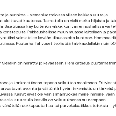
ä ja aurinkoa - siemenluetteloissa vilisee kaikkea uutta ja
 aloittavat kautensa. Taimistolla on vielä melko hiljaista ja ta
a. Sisätiloissa käy kuitenkin vilske, kun varrennushallissa vart
koristepuita. Pakkaushallissa muun muassa lajitellaan ja pak
yntitiimi valmistelee kevään tilausasioita kuntoon. Hommaa rii
potilassa. Puutarha Tahvoset työllistää talvikaudellakin noin 50
 Sielläkin on herätty jo kevääseen. Pieni katsaus puutarhatre
na ja konkreettisena tapana vaikuttaa maailmaan. Erityisest
a arvostavat avointa ja välitöntä hyvän tekemistä, on tärkeää
ssa. Kasvit eivät ole vain silmänruokaa meille ihmisille, vaan
aisella istutetulla kasvilla on vaikutuksensa suurempaan
is vähätellä ruukkupuutarhaa tai parvekelaatikkoistutuksia – 