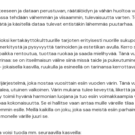
eteeseen ja dataan perustuvan, räätälöidyn ja vähän huoltoa v
ssa tehdään vähemmän ja viisaammin, tulevaisuutta varten. T
erätä ja käsitellä dataa tulevat entistäkin lähemmäs puutarhaa.
ksi kertakäyttökulttuurille tarjoten erityisesti nuorille sukupol
erkitystä ja pysyvyyttä tarinoiden ja estetiikan avulla. Kerro s
n paikka rentoutua, tuottaa ruokaa ja saada mielihyvää. Tänä 
inaa: se on itseilmaisun väline siinä missä taide ja pukeutumin
– jokaisella kasvilla, ruukulla ja esineellä on tarinansa kerrotta
järjestelmä, joka nostaa vuosittain esiin vuoden värin. Tänä 
lea, utuinen valkoinen. Värin mukana tulee keveyttä, liikettä ja
y toimii hyvänä harmonian luojana ja tuo esiin voimakkaampia 
aa kokonaisuutta. Se ei hallitse vaan antaa muille väreille tilaa
min esille. Meillä kaikilla on joku, joka saa meistä esiin parha
nelle värille juuri se.
voisi tuoda mm. seuraavilla kasveilla: