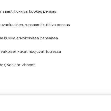
saasti kukkiva, kookas pensas
kuvaoksainen, runsaasti kukkiva pensas
sia kukkia erikokoisissa pensaissa
 valkoiset kukat huojuvat tuulessa
hdet, vaaleat vihneet