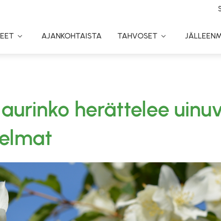
EET
AJANKOHTAISTA
TAHVOSET
JÄLLEEN
Toggle
Toggle
Dropdown
Dropdown
aurinko herättelee uinu
elmat