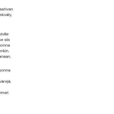
aativan
ekoäly,
ville
e siis
vuonna
enkin.
vanaan.
vuonna
värejä.
immat