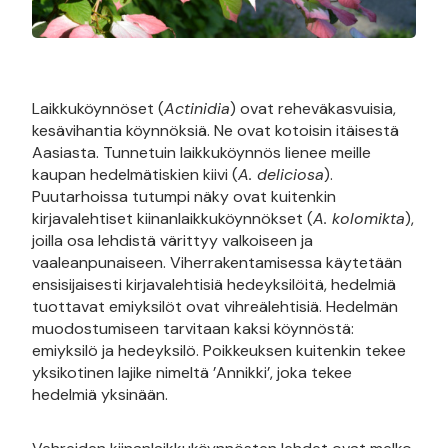
Laikkuköynnöset (
Actinidia
) ovat reheväkasvuisia,
kesävihantia köynnöksiä. Ne ovat kotoisin itäisestä
Aasiasta. Tunnetuin laikkuköynnös lienee meille
kaupan hedelmätiskien kiivi (
A. deliciosa
).
Puutarhoissa tutumpi näky ovat kuitenkin
kirjavalehtiset kiinanlaikkuköynnökset (
A. kolomikta
),
joilla osa lehdistä värittyy valkoiseen ja
vaaleanpunaiseen. Viherrakentamisessa käytetään
ensisijaisesti kirjavalehtisiä hedeyksilöitä, hedelmiä
tuottavat emiyksilöt ovat vihreälehtisiä. Hedelmän
muodostumiseen tarvitaan kaksi köynnöstä:
emiyksilö ja hedeyksilö. Poikkeuksen kuitenkin tekee
yksikotinen lajike nimeltä ’Annikki’, joka tekee
hedelmiä yksinään.