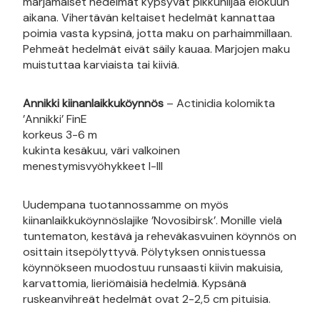
marjamaiset hedelmät kypsyvät pikkuhiljaa elokuun
aikana. Vihertävän keltaiset hedelmät kannattaa
poimia vasta kypsinä, jotta maku on parhaimmillaan.
Pehmeät hedelmät eivät säily kauaa. Marjojen maku
muistuttaa karviaista tai kiiviä.
Annikki kiinanlaikkuköynnös
– Actinidia kolomikta
’Annikki’ FinE
korkeus 3-6 m
kukinta kesäkuu, väri valkoinen
menestymisvyöhykkeet I-III
Uudempana tuotannossamme on myös
kiinanlaikkuköynnöslajike ’Novosibirsk’. Monille vielä
tuntematon, kestävä ja reheväkasvuinen köynnös on
osittain itsepölyttyvä. Pölytyksen onnistuessa
köynnökseen muodostuu runsaasti kiivin makuisia,
karvattomia, lieriömäisiä hedelmiä. Kypsänä
ruskeanvihreät hedelmät ovat 2-2,5 cm pituisia.