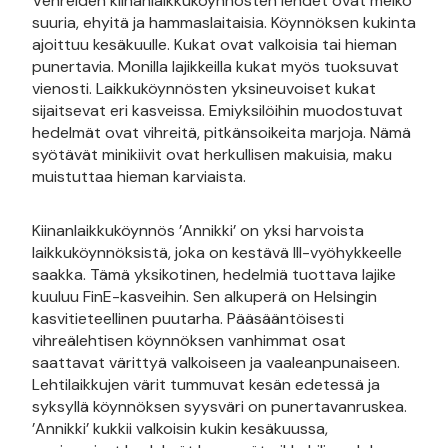
Vehreiden kiinanlaikkuköynnösten lehdet ovat melko
suuria, ehyitä ja hammaslaitaisia. Köynnöksen kukinta
ajoittuu kesäkuulle. Kukat ovat valkoisia tai hieman
punertavia. Monilla lajikkeilla kukat myös tuoksuvat
vienosti. Laikkuköynnösten yksineuvoiset kukat
sijaitsevat eri kasveissa. Emiyksilöihin muodostuvat
hedelmät ovat vihreitä, pitkänsoikeita marjoja. Nämä
syötävät minikiivit ovat herkullisen makuisia, maku
muistuttaa hieman karviaista.
Kiinanlaikkuköynnös ’Annikki’ on yksi harvoista
laikkuköynnöksistä, joka on kestävä III-vyöhykkeelle
saakka. Tämä yksikotinen, hedelmiä tuottava lajike
kuuluu FinE-kasveihin. Sen alkuperä on Helsingin
kasvitieteellinen puutarha. Pääsääntöisesti
vihreälehtisen köynnöksen vanhimmat osat
saattavat värittyä valkoiseen ja vaaleanpunaiseen.
Lehtilaikkujen värit tummuvat kesän edetessä ja
syksyllä köynnöksen syysväri on punertavanruskea.
’Annikki’ kukkii valkoisin kukin kesäkuussa,