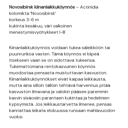
Novosibirsk kiinanlaikkuköynnös
– Actinidia
kolomikta ’Novosibirsk’
korkeus 3-6 m
kukinta kesäkuu, väri valkoinen
menestymisvyöhykkeet I-III
Kiinanlaikkuköynnös voidaan tukea säleikköön tai
puunrunkoa vasten. Tämä köynnös ei kiipeä
itsekseen vaan se on sidottava tukeensa.
Tukemattomana rentokasvuinen köynnös
muodostaa pensasta muistuttavan kasvuston.
Kiinanlaikkuköynnökset eivät kaipaa leikkausta,
mutta aina silloin tällöin tehtävä harvennus pitää
kasvuston ilmavana ja valokin pääsee paremmin
kasvin sisäosiin parantaen kukintaa ja hedelmien
kypsymistä. Jos leikkaustarvetta ilmenee, pensas
kannattaa leikata elokuussa runsaan mahlavuodon
vuoksi.