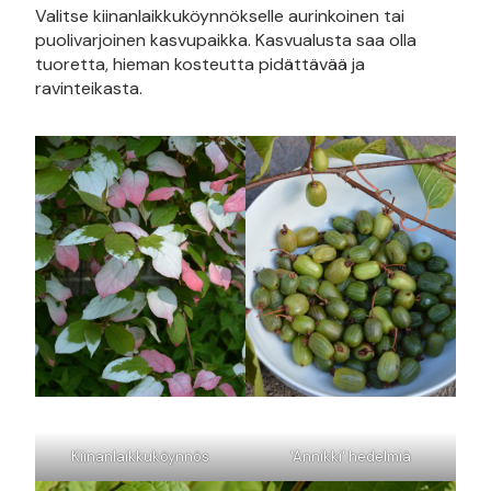
Valitse kiinanlaikkuköynnökselle aurinkoinen tai
puolivarjoinen kasvupaikka. Kasvualusta saa olla
tuoretta, hieman kosteutta pidättävää ja
ravinteikasta.
Kiinanlaikkuköynnös
'Annikki' hedelmiä