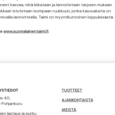
neet kasvaa, niitä leikataan ja lannoitetaan tarpeen mukaan.
kkaat istutetaan isompaan ruukkuun, jonka kasvualusta on
kenevalla lannoitteella. Taimi on myyntikuntoinen loppukesästä.
a
www.suomalainentaimi.fi
.
YSTIEDOT
TUOTTEET
ie 40,
AJANKOHTAISTA
 Pohjankuru
MEISTÄ
en lastaus ja purku