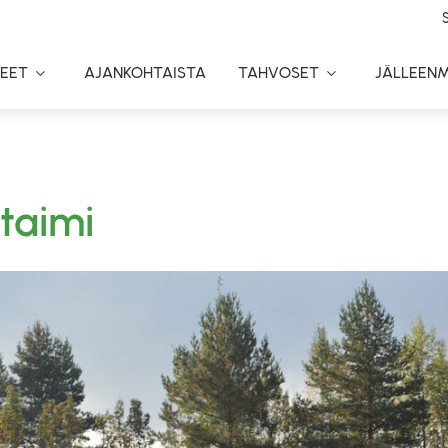
EET
AJANKOHTAISTA
TAHVOSET
JÄLLEEN
Toggle
Toggle
Dropdown
Dropdown
taimi