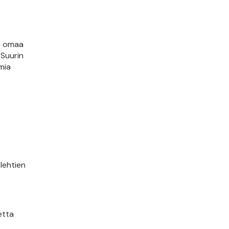
n omaa
 Suurin
mia
lehtien
etta