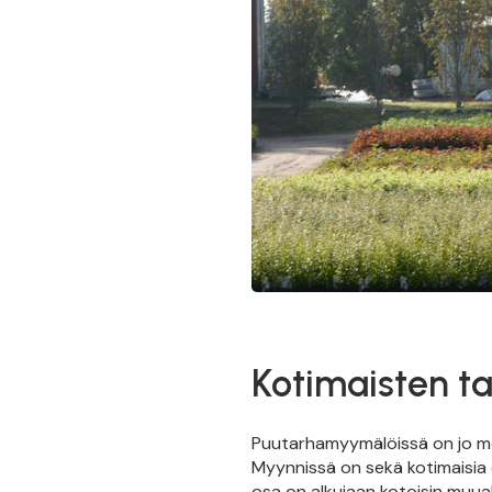
Kotimaisten t
Puutarhamyymälöissä on jo mel
Myynnissä on sekä kotimaisia e
osa on alkujaan kotoisin muual