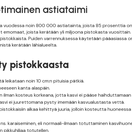
otimainen astiataimi
 vuodessa noin 800 000 astiatainta, joista 85 prosenttia o
 emomaat, joista kerätään yli miljoona pistokasta vuosittain.
n pistokkaista. Puiden varrennuksessa käytetään pääasiassa o
nistä kerätään lähialueelta.
y pistokkaasta
ä leikataan noin 10 cm:n pituisia pätkiä.
peeseen kanta alaspäin.
 ilman kosteus korkeana, jotta kasvi ei pääse haihduttamaan 
Kasvi ei juurettomana pysty imemään kasvualustasta vettä.
pistokkaisiin alkaa kehittyä juuria, jolloin kosteutta huoneessa
ns. karaiseminen, eli normaali-ilmaan totuttaminen kasvihuon
 pikkuhiljaa totutellen.