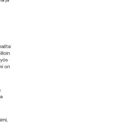
ailta
lloin
myös
mi on
n
ka
imi,