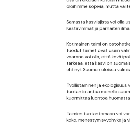
oloihimme sopivia, mutta valit
Samasta kasvilajista voi olla 
Kestävimmät ja parhaiten ilm
Kotimainen taimi on ostohetke
tuodut taimet ovat usein valmi
vaarana voi olla, että kevätpa
tärkeää, että kasvi on suomala
ehtinyt Suomen oloissa valmis
Työllistäminen ja ekologisuus 
tuotanto antaa monelle suomal
kuormittaa luontoa huomattav
Taimien tuotantomaan voi varm
koko, menestymisvyöhyke ja vilj