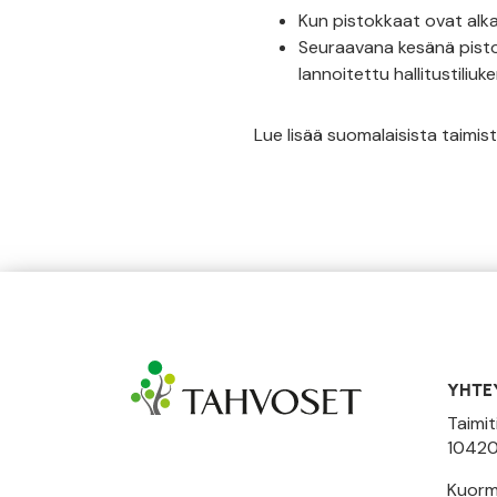
Kun pistokkaat ovat alka
Seuraavana kesänä pisto
lannoitettu hallitustiliu
Lue lisää suomalaisista taimist
YHTE
Taimit
10420
Kuormi