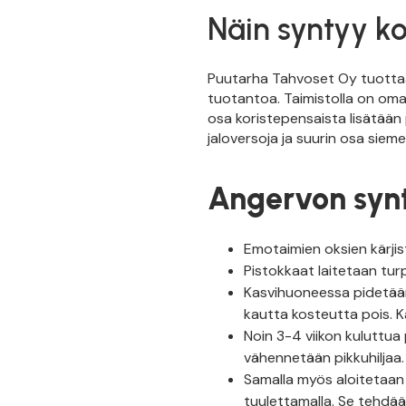
Näin syntyy k
Puutarha Tahvoset Oy tuottaa
tuotantoa. Taimistolla on omat
osa koristepensaista lisätää
jaloversoja ja suurin osa sieme
Angervon synt
Emotaimien oksien kärjist
Pistokkaat laitetaan tur
Kasvihuoneessa pidetään
kautta kosteutta pois. 
Noin 3-4 viikon kuluttua 
vähennetään pikkuhiljaa.
Samalla myös aloitetaan 
tuulettamalla. Se tehdään