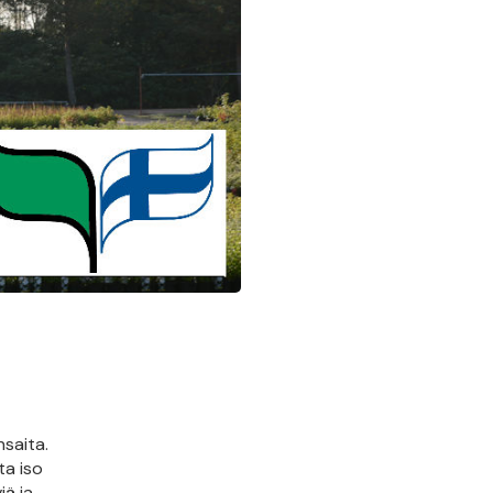
saita.
ta iso
iä ja