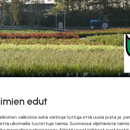
aimien edut
koinen valikoima sekä vanhoja tuttuja että uusia puita ja pen
ttä ulkomailla tuotettuja taimia. Suomessa viljeltävistä taimis
ta maapallon pohjoisosista. Näistä useat lajikkeet ovat kestäv