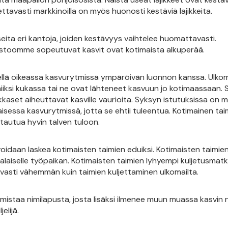
ettavasti markkinoilla on myös huonosti kestäviä lajikkeita.
useita eri kantoja, joiden kestävyys vaihtelee huomattavasti.
astoomme sopeutuvat kasvit ovat kotimaista alkuperää.
llä oikeassa kasvurytmissä ympäröivän luonnon kanssa. Ulkom
iksi kukassa tai ne ovat lähteneet kasvuun jo kotimaassaan. Si
kkaset aiheuttavat kasville vaurioita. Syksyn istutuksissa on 
isessa kasvurytmissä, jotta se ehtii tuleentua. Kotimainen tai
tautua hyvin talven tuloon.
voidaan laskea kotimaisten taimien eduiksi. Kotimaisten taimie
aiselle työpaikan. Kotimaisten taimien lyhyempi kuljetusmat
asti vähemmän kuin taimien kuljettaminen ulkomailta.
istaa nimilapusta, josta lisäksi ilmenee muun muassa kasvin n
elijä.