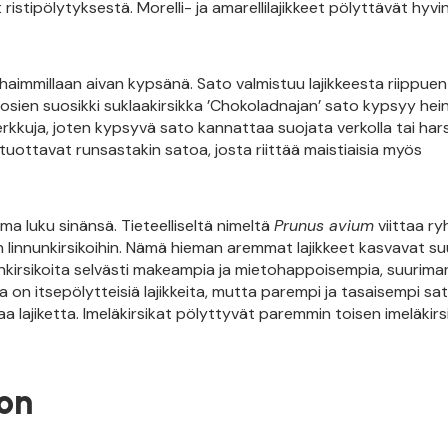
 ristipölytyksestä. Morelli- ja amarellilajikkeet pölyttävät hyvi
aimmillaan aivan kypsänä. Sato valmistuu lajikkeesta riippuen
uosien suosikki suklaakirsikka ’Chokoladnajan’ sato kypsyy he
herkkuja, joten kypsyvä sato kannattaa suojata verkolla tai hars
uottavat runsastakin satoa, josta riittää maistiaisia myös
ma luku sinänsä. Tieteelliseltä nimeltä
Prunus avium
viittaa r
linnunkirsikoihin. Nämä hieman aremmat lajikkeet kasvavat suu
ankirsikoita selvästi makeampia ja mietohappoisempia, suurimar
ssa on itsepölytteisiä lajikkeita, mutta parempi ja tasaisempi sa
lajiketta. Imeläkirsikat pölyttyvät paremmin toisen imeläkirs
oon