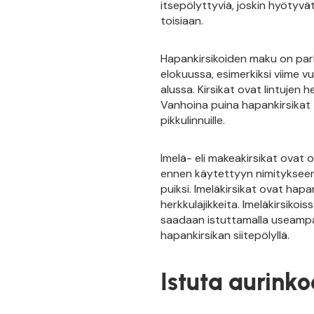
itsepölyttyviä, joskin hyötyvät
toisiaan.
Hapankirsikoiden maku on parh
elokuussa, esimerkiksi viime v
alussa. Kirsikat ovat lintujen 
Vanhoina puina hapankirsikat t
pikkulinnuille.
Imelä- eli makeakirsikat ovat o
ennen käytettyyn nimitykseen 
puiksi. Imeläkirsikat ovat hap
herkkulajikkeita. Imeläkirsikoi
saadaan istuttamalla useampaa 
hapankirsikan siitepölyllä.
Istuta aurink