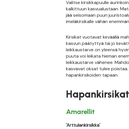
Valitse kirsikkapuulle aurinko
kalkittuun kasvualustaan. Mat
jää seisomaan puun juuristoalu
imeläkirsikalle vähän enemmän
Kirsikat vuotavat keväällä mah
kasvun päätyttyä tai jo kevätt
leikkaustarve on yleensä hyvin
puuta voi leikata hieman ene
leikkaustarve vähenee. Mahdolli
kasvavat oksat tulee poistaa. 
hapankirsikoiden tapaan.
Hapankirsika
Amarellit
'Arttulankirsikka'