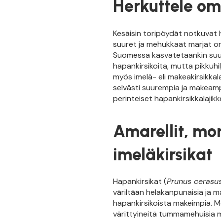
Herkuttele om
Kesäisin toripöydät notkuvat he
suuret ja mehukkaat marjat on
Suomessa kasvatetaankin suu
hapankirsikoita, mutta pikkuhil
myös imelä- eli makeakirsikkala
selvästi suurempia ja makeamp
perinteiset hapankirsikkalajikk
Amarellit, more
imeläkirsikat
Hapankirsikat (
Prunus cerasu
väriltään helakanpunaisia ja m
hapankirsikoista makeimpia. M
värittyineitä tummamehuisia 