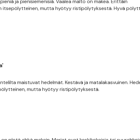
pieniä ja pienisiemenisiä. Vaalea malto on makea. Erittäin
n itsepölytteinen, mutta hyötyy ristipölytyksestä. Hyvä pölytt
a'
ntelilta maistuvat hedelmät. Kestävä ja matalakasvuinen. Hed
pölytteinen, mutta hyötyy ristipölytyksestä.
 on niistä ehkä makein. Marjat ovat keskikokoisia tai suurehkoj