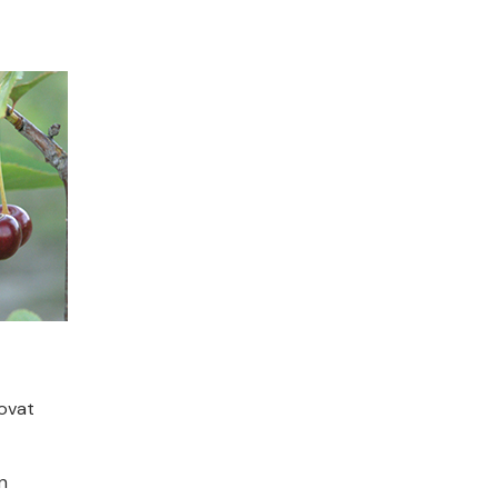
 ovat
n