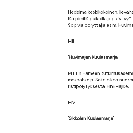
Hedelmä keskikokoinen, lieväha
lämpimillä paikoilla jopa V-vy
Sopivia pölyttäjiä esim. Huvimaj
I-III
'Huvimajan Kuulasmarja'
MTT:n Hämeen tutkimusaseman 
makeahkoja. Sato alkaa nuoren
ristipölytyksestä. FinE-lajike.
I-IV
'Sikkolan Kuulasmarja'