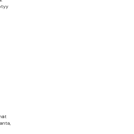
ötyy
mät
anta,