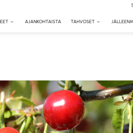
EET
AJANKOHTAISTA
TAHVOSET
JÄLLEEN
Toggle
Toggle
Dropdown
Dropdown