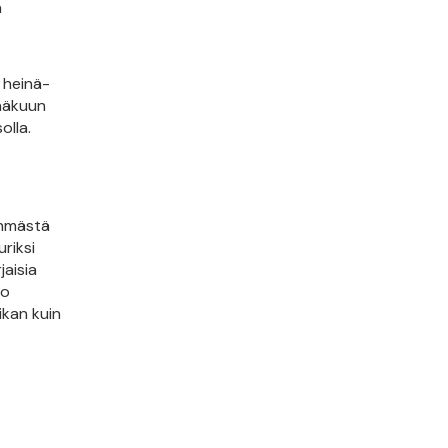
n
 heinä-
inäkuun
olla.
yhmästä
riksi
jaisia
to
ikan kuin