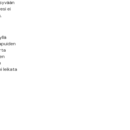
ä syvään
esi ei
,
yllä
kapuiden
rta
ten
n
i leikata