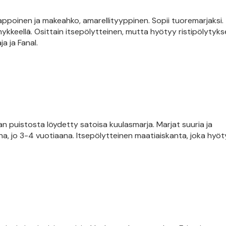
ppoinen ja makeahko, amarellityyppinen. Sopii tuoremarjaksi. 
öhykkeellä. Osittain itsepölytteinen, mutta hyötyy ristipölytyks
a ja Fanal.
puistosta löydetty satoisa kuulasmarja. Marjat suuria ja
a, jo 3-4 vuotiaana. Itsepölytteinen maatiaiskanta, joka hyö