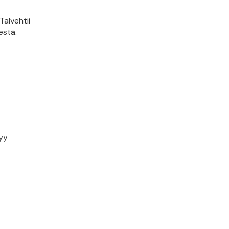
Talvehtii
estä.
tyy