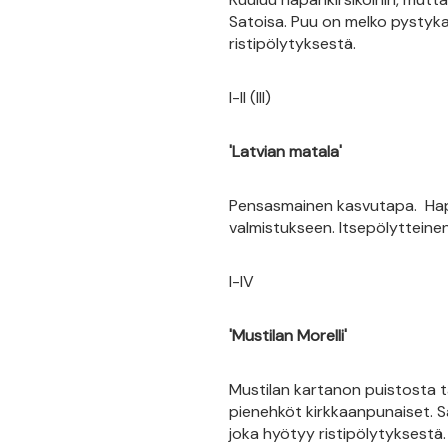
Satoisa. Puu on melko pystyka
ristipölytyksestä.
I-II (III)
'Latvian matala'
Pensasmainen kasvutapa. Hapo
valmistukseen. Itsepölytteine
I-IV
'Mustilan Morelli'
Mustilan kartanon puistosta t
pienehköt kirkkaanpunaiset. S
joka hyötyy ristipölytyksestä.