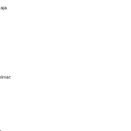
äjä.
elmät
a.