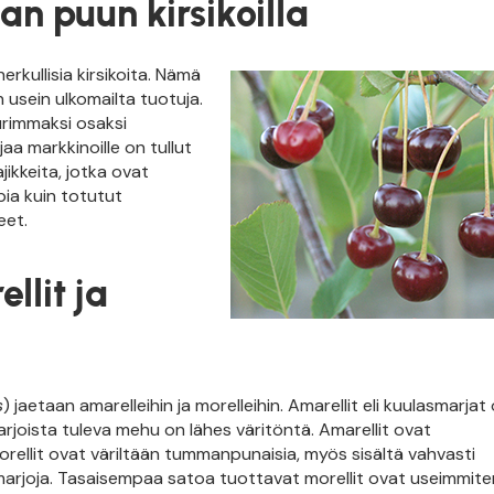
an puun kirsikoilla
rkullisia kirsikoita. Nämä
 usein ulkomailta tuotuja.
rimmaksi osaksi
jaa markkinoille on tullut
jikkeita, jotka ovat
ia kuin totutut
eet.
llit ja
s
) jaetaan amarelleihin ja morelleihin. Amarellit eli kuulasmarjat
arjoista tuleva mehu on lähes väritöntä. Amarellit ovat
orellit ovat väriltään tummanpunaisia, myös sisältä vahvasti
marjoja. Tasaisempaa satoa tuottavat morellit ovat useimmite