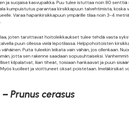
inen ja suojaisa kasvupaikka. Puu tulee istuttaa noin 80 sentti
ala kumpuistutus parantaa kirsikkapuun talvehtimista, koska v
eelle. Varaa hapankirsikkapuun ympärille tilaa noin 3-4 metriä
.
laa, joten tarvittavat hoitoleikkaukset tulee tehdä vasta syks
alvella puun ollessa vielä lepotilassa. Helppohoitoisten kirsik
 vähäinen. Puita tuleekin leikata vain vähän, jos ollenkaan. Nuo
mmän, jotta sen rakenne saadaan sopusuhtaiseksi. Vanhemmi
set kilpalatvat, liian tiheät, toisiaan hankaavat ja puun sisää
Myös kuolleet ja vioittuneet oksat poistetaan. Imeläkirsikat vo
t –
Prunus cerasus