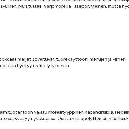
svuinen. Muistuttaa ’Varjomorellia’. Itsepölytteinen, mutta hy
kkaat marjat soveltuvat tuorekäyttöön, mehujen ja viinien
n, mutta hyötyy ristipölytyksestä.
aimituotantoon valittu morellityyppinen hapankirsikka. Hedel
atoisa. Kypsyy syyskuussa. Osittain itsepölytteinen maatiaisk