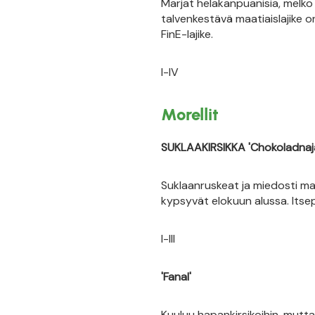
Marjat helakanpuanisia, melko 
talvenkestävä maatiaislajike o
FinE-lajike.
I-IV
Morellit
SUKLAAKIRSIKKA 'Chokoladnaj
Suklaanruskeat ja miedosti ma
kypsyvät elokuun alussa. Itse
I-III
'Fanal'
Kuuluu hapankirsikoihin, mutta