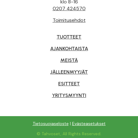
klo 8-16
0207 424570
Toimitusehdot
TUOTTEET
AJANKOHTAISTA
MEISTÄ
JÄLLEENMYYJÄT
ESITTEET
YRITYSMYYNTI
Tietosuojaseloste
|
Evästeasetukset
© Tahvoset, All Rights Reserved.