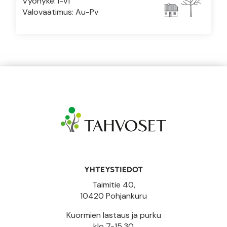
Vyöhyke: I-VI
Valovaatimus: Au-Pv
YHTEYSTIEDOT
Taimitie 40,
10420 Pohjankuru
Kuormien lastaus ja purku
klo 7-15.30