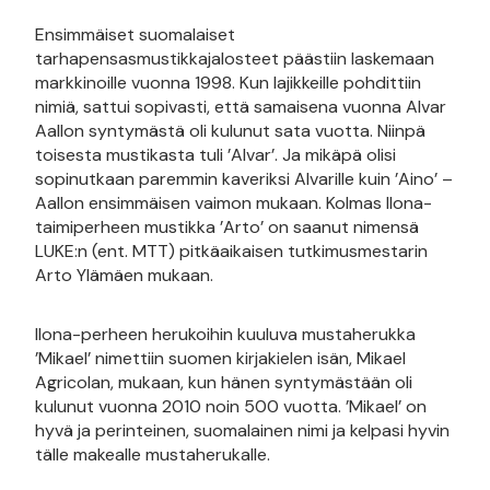
Ensimmäiset suomalaiset
tarhapensasmustikkajalosteet päästiin laskemaan
markkinoille vuonna 1998. Kun lajikkeille pohdittiin
nimiä, sattui sopivasti, että samaisena vuonna Alvar
Aallon syntymästä oli kulunut sata vuotta. Niinpä
toisesta mustikasta tuli ’Alvar’. Ja mikäpä olisi
sopinutkaan paremmin kaveriksi Alvarille kuin ’Aino’ –
Aallon ensimmäisen vaimon mukaan. Kolmas Ilona-
taimiperheen mustikka ’Arto’ on saanut nimensä
LUKE:n (ent. MTT) pitkäaikaisen tutkimusmestarin
Arto Ylämäen mukaan.
Ilona-perheen herukoihin kuuluva mustaherukka
’Mikael’ nimettiin suomen kirjakielen isän, Mikael
Agricolan, mukaan, kun hänen syntymästään oli
kulunut vuonna 2010 noin 500 vuotta. ’Mikael’ on
hyvä ja perinteinen, suomalainen nimi ja kelpasi hyvin
tälle makealle mustaherukalle.