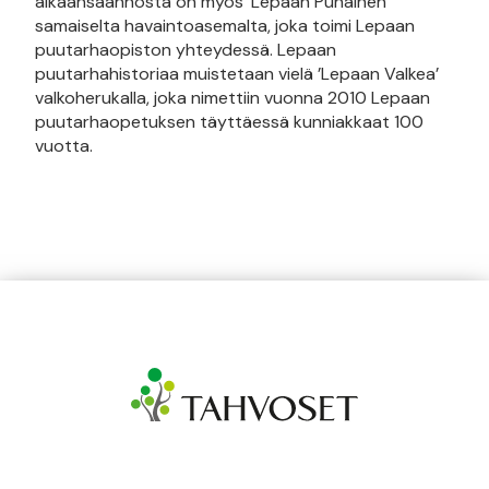
aikaansaannosta on myös ’Lepaan Punainen’
samaiselta havaintoasemalta, joka toimi Lepaan
puutarhaopiston yhteydessä. Lepaan
puutarhahistoriaa muistetaan vielä ’Lepaan Valkea’
valkoherukalla, joka nimettiin vuonna 2010 Lepaan
puutarhaopetuksen täyttäessä kunniakkaat 100
vuotta.