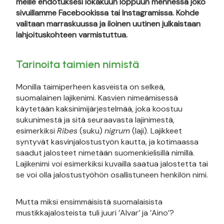
meille ehdotuksesi lokakuun loppuun mennessä joko
sivuillamme Facebookissa tai Instagramissa. Kohde
valitaan marraskuussa ja iloinen uutinen julkaistaan
lahjoituskohteen varmistuttua.
Tarinoita taimien nimistä
Monilla taimiperheen kasveista on selkeä,
suomalainen lajikenimi. Kasvien nimeämisessä
käytetään kaksinimijärjestelmää, joka koostuu
sukunimestä ja sitä seuraavasta lajinimestä,
esimerkiksi
Ribes
(suku)
nigrum
(laji). Lajikkeet
syntyvät kasvinjalostustyön kautta, ja kotimaassa
saadut jalosteet nimetään suomenkielisillä nimillä.
Lajikenimi voi esimerkiksi kuvailla saatua jalostetta tai
se voi olla jalostustyöhön osallistuneen henkilön nimi.
Mutta miksi ensimmäisistä suomalaisista
mustikkajalosteista tuli juuri ’Alvar’ ja ’Aino’?