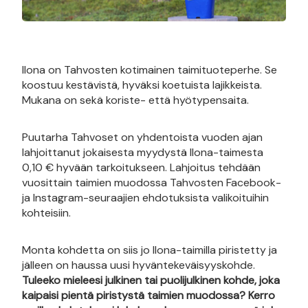
Ilona on Tahvosten kotimainen taimituoteperhe. Se
koostuu kestävistä, hyväksi koetuista lajikkeista.
Mukana on sekä koriste- että hyötypensaita.
Puutarha Tahvoset on yhdentoista vuoden ajan
lahjoittanut jokaisesta myydystä Ilona-taimesta
0,10 € hyvään tarkoitukseen. Lahjoitus tehdään
vuosittain taimien muodossa Tahvosten Facebook-
ja Instagram-seuraajien ehdotuksista valikoituihin
kohteisiin.
Monta kohdetta on siis jo Ilona-taimilla piristetty ja
jälleen on haussa uusi hyväntekeväisyyskohde.
Tuleeko mieleesi julkinen tai puolijulkinen kohde, joka
kaipaisi pientä piristystä taimien muodossa? Kerro