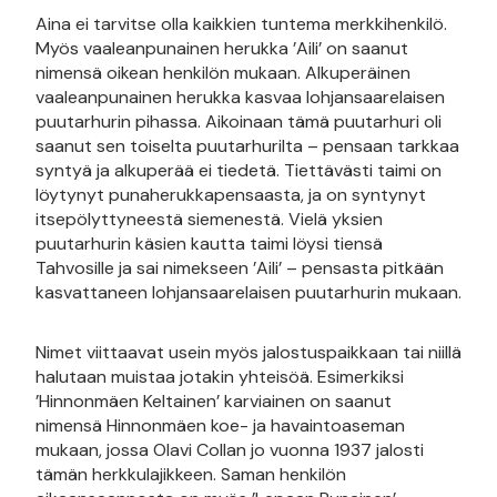
Aina ei tarvitse olla kaikkien tuntema merkkihenkilö.
Myös vaaleanpunainen herukka ’Aili’ on saanut
nimensä oikean henkilön mukaan. Alkuperäinen
vaaleanpunainen herukka kasvaa lohjansaarelaisen
puutarhurin pihassa. Aikoinaan tämä puutarhuri oli
saanut sen toiselta puutarhurilta – pensaan tarkkaa
syntyä ja alkuperää ei tiedetä. Tiettävästi taimi on
löytynyt punaherukkapensaasta, ja on syntynyt
itsepölyttyneestä siemenestä. Vielä yksien
puutarhurin käsien kautta taimi löysi tiensä
Tahvosille ja sai nimekseen ’Aili’ – pensasta pitkään
kasvattaneen lohjansaarelaisen puutarhurin mukaan.
Nimet viittaavat usein myös jalostuspaikkaan tai niillä
halutaan muistaa jotakin yhteisöä. Esimerkiksi
’Hinnonmäen Keltainen’ karviainen on saanut
nimensä Hinnonmäen koe- ja havaintoaseman
mukaan, jossa Olavi Collan jo vuonna 1937 jalosti
tämän herkkulajikkeen. Saman henkilön