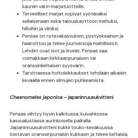
kauniin värin marjatuotteille.
Terveelliset marjat sopivat syötäväksi
sellaisenaan sekä talouskäyttöön mehuksi,
hilloihin ja viiniksi.
Pensas on rotevakasvuinen, pystyoksainen ja
haaroittuu ja tekee juuriversoja maltillisesti.
Lehdet ovat isot ja leveät. Pensas saa
voimakkaan kirkkaanpunaisen tai
oranssinkeltaisen syysvärin.
Tarvittaessa hoitoleikkaukset tehdään aikaisin
keväällä ennen silmujen puhkeamista.
Chaenomeles japonica
– japaninruusukvitteni
Pensas viihtyy hyvin kalkitussa, kuivahkossa
kasvualustassa aurinkoisella paikalla.
Japaninruusukvitteni kukkii touko-kesäkuussa
loistavan oranssinpunaisin kukkasin ja tekee keltaisia,