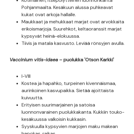
Kotimainen, itsepölytteinen luonnonkanta
Pohjanmaalta. Kesäkuun alussa puhkeavat
kukat ovat arkoja hallalle.
Maukkaat ja mehukkaat marjat ovat arvokkaita
erikoismarjoja. Suurehkot, keltaoranssit marjat
kypsyvät heinä-elokuussa.
Tiivis ja matala kasvusto. Leviää rönsyjen avulla.
Vaccinium vitis-idaea
– puolukka 'Otson Karkki'
I-VIII
Kostea ja hapahko, turpeinen kivennäismaa,
aurinkoinen kasvupaikka. Sietää ajoittaista
kuivuutta.
Erityisen suurimarjainen ja satoisa
luonnonvarainen puolukkakanta. Kukkiin touko-
kesäkuussa valkoisin kukkasin.
Syyskuulla kypsyvien marjojen maku makean
hapokas, raikas.