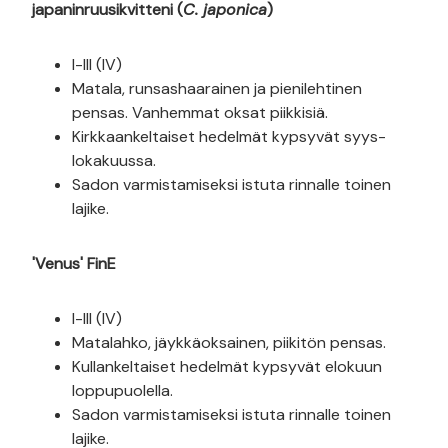
japaninruusikvitteni (
C. japonica
)
I-III (IV)
Matala, runsashaarainen ja pienilehtinen
pensas. Vanhemmat oksat piikkisiä.
Kirkkaankeltaiset hedelmät kypsyvät syys-
lokakuussa.
Sadon varmistamiseksi istuta rinnalle toinen
lajike.
'Venus' FinE
I-III (IV)
Matalahko, jäykkäoksainen, piikitön pensas.
Kullankeltaiset hedelmät kypsyvät elokuun
loppupuolella.
Sadon varmistamiseksi istuta rinnalle toinen
lajike.