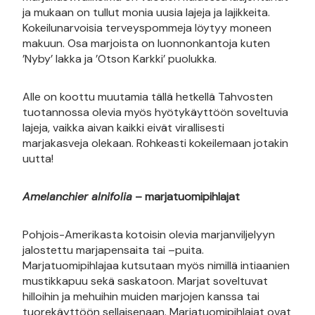
ja mukaan on tullut monia uusia lajeja ja lajikkeita.
Kokeilunarvoisia terveyspommeja löytyy moneen
makuun. Osa marjoista on luonnonkantoja kuten
’Nyby’ lakka ja ’Otson Karkki’ puolukka.
Alle on koottu muutamia tällä hetkellä Tahvosten
tuotannossa olevia myös hyötykäyttöön soveltuvia
lajeja, vaikka aivan kaikki eivät virallisesti
marjakasveja olekaan. Rohkeasti kokeilemaan jotakin
uutta!
Amelanchier alnifolia
– marjatuomipihlajat
Pohjois-Amerikasta kotoisin olevia marjanviljelyyn
jalostettu marjapensaita tai –puita.
Marjatuomipihlajaa kutsutaan myös nimillä intiaanien
mustikkapuu sekä saskatoon. Marjat soveltuvat
hilloihin ja mehuihin muiden marjojen kanssa tai
tuorekäyttöön sellaisenaan. Marjatuomipihlajat ovat