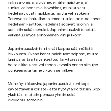
raikasaromisia, sitrushedelmälle maistuvia ja
tuoksuvia hedelmiä. Kovahkot, muhkuraiset
hedelmät ovat maukkaita, mutta vähäsokeria.
Terveydelle haitalliset siemenet tulee poistaa ennen
hedelmän käyttöä. Hedelmät sopivat hilloihin ja
soseisiin sekä mehuksi. Japaninruusukvitteneistä
valmistuu myös erinomainen viini ja likööri.
Japaninruusukvittenit eivät kaipaa säännöllistä
leikkausta. Oksan kärjet paleltuvat helposti, mutta
lumi parantaa talvenkestoa. Tarvittaessa
hoitoleikkaukset voi tehdä keväällä ennen silmujen
puhkeamista tai heti kukinnan jälkeen.
Monikäyttökasvina japaninruusukvitteni sopii
käytettäväksi koriste- että hyötytarkoituksiin. Sopii
yksittäin, mataliin pensasryhmiin sekä
kivikkopuutarhoihin.