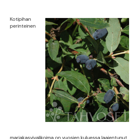
Kotipihan
perinteinen
marjakasvivalikoima on vuosien kuluessa laajentunut