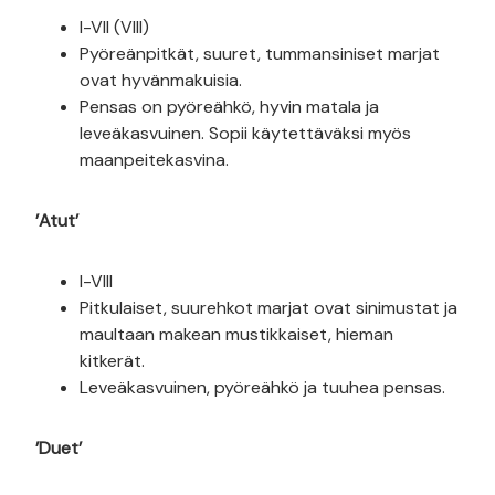
I-VII (VIII)
Pyöreänpitkät, suuret, tummansiniset marjat
ovat hyvänmakuisia.
Pensas on pyöreähkö, hyvin matala ja
leveäkasvuinen. Sopii käytettäväksi myös
maanpeitekasvina.
’Atut’
I-VIII
Pitkulaiset, suurehkot marjat ovat sinimustat ja
maultaan makean mustikkaiset, hieman
kitkerät.
Leveäkasvuinen, pyöreähkö ja tuuhea pensas.
’Duet’