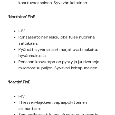
kaartuvaoksainen. Syysväri keltainen.
’Northline’ FinE
I-IV
Runsassatoinen lajike, joka tulee nuorena
satoikään.
Pyöreät, syvänsiniset marjat ovat makeita,
hyvänmakuisia.
Pensaan kasvutapa on pysty ja juuriversoja
muodostuu paljon. Syysväri keltapunainen.
’Martin’ FinE
I-IV
Thiessen-lajikkeen vapaapölytteinen
siementaimi.
Samanaikaisesti kypsyvä sato on runsas ja