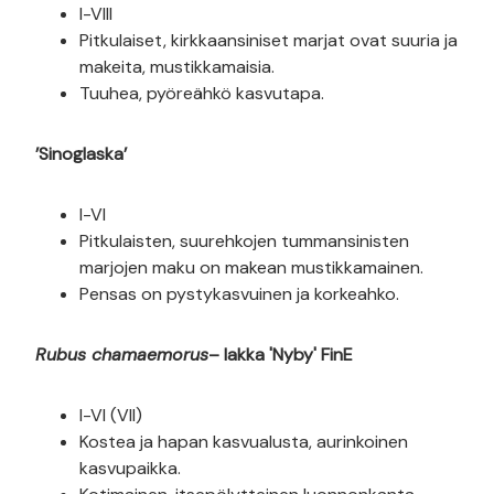
I-VIII
Pitkulaiset, kirkkaansiniset marjat ovat suuria ja
makeita, mustikkamaisia.
Tuuhea, pyöreähkö kasvutapa.
’Sinoglaska’
I-VI
Pitkulaisten, suurehkojen tummansinisten
marjojen maku on makean mustikkamainen.
Pensas on pystykasvuinen ja korkeahko.
Rubus chamaemorus
– lakka 'Nyby' FinE
I-VI (VII)
Kostea ja hapan kasvualusta, aurinkoinen
kasvupaikka.