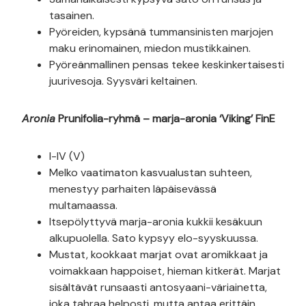
tasainen.
Pyöreiden, kypsänä tummansinisten marjojen
maku erinomainen, miedon mustikkainen.
Pyöreänmallinen pensas tekee keskinkertaisesti
juurivesoja. Syysväri keltainen.
Aronia
Prunifolia-ryhmä – marja-aronia ‘Viking’ FinE
I-IV (V)
Melko vaatimaton kasvualustan suhteen,
menestyy parhaiten läpäisevässä
multamaassa.
Itsepölyttyvä marja-aronia kukkii kesäkuun
alkupuolella. Sato kypsyy elo-syyskuussa.
Mustat, kookkaat marjat ovat aromikkaat ja
voimakkaan happoiset, hieman kitkerät. Marjat
sisältävät runsaasti antosyaani-väriainetta,
joka tahraa helposti, mutta antaa erittäin