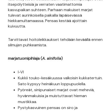
itsepölytteisiä ja verraten vaatimattomia
kasvupaikan suhteen. Parhaan makuiset marjat
tulevat aurinkoisella paikalla läpäisevässä
hiekkamultamaassa. Pensas kestää ajoittain
kuivuutta.
Tarvittavat hoitoleikkaukset tehdään keväällä ennen
silmujen puhkeamista.
marjatuomipihlaja (
A. alnifolia
)
I-VI
Kukkii touko-kesäkuussa valkoisin kukkatertuin.
Sato kypsyy heinäkuun loppupuolella.
Pyöreät, sinipunaiset marjat ovat meheviä,
hyvänmakuisia ja muistuttavat hieman
mustikkaa.
Pystykasvuinen pensas on siro ja