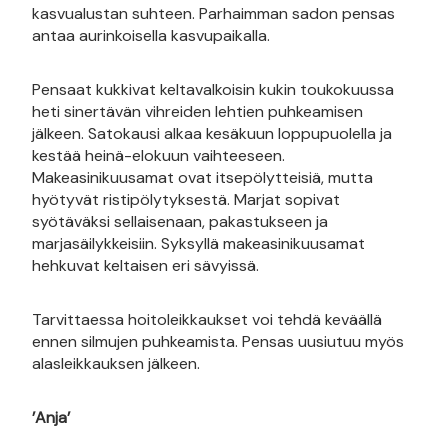
kasvualustan suhteen. Parhaimman sadon pensas
antaa aurinkoisella kasvupaikalla.
Pensaat kukkivat keltavalkoisin kukin toukokuussa
heti sinertävän vihreiden lehtien puhkeamisen
jälkeen. Satokausi alkaa kesäkuun loppupuolella ja
kestää heinä-elokuun vaihteeseen.
Makeasinikuusamat ovat itsepölytteisiä, mutta
hyötyvät ristipölytyksestä. Marjat sopivat
syötäväksi sellaisenaan, pakastukseen ja
marjasäilykkeisiin. Syksyllä makeasinikuusamat
hehkuvat keltaisen eri sävyissä.
Tarvittaessa hoitoleikkaukset voi tehdä keväällä
ennen silmujen puhkeamista. Pensas uusiutuu myös
alasleikkauksen jälkeen.
’Anja’