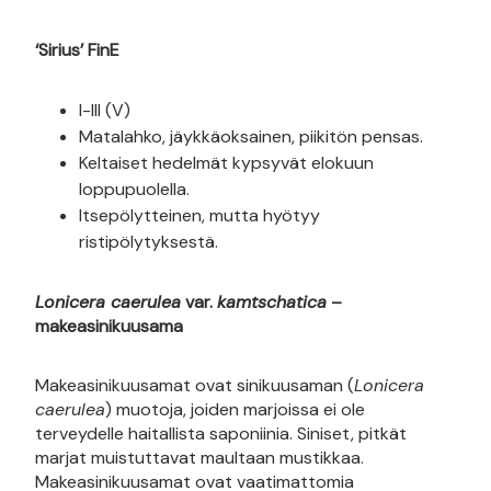
‘Sirius’ FinE
I-III (V)
Matalahko, jäykkäoksainen, piikitön pensas.
Keltaiset hedelmät kypsyvät elokuun
loppupuolella.
Itsepölytteinen, mutta hyötyy
ristipölytyksestä.
Lonicera caerulea
var.
kamtschatica
–
makeasinikuusama
Makeasinikuusamat ovat sinikuusaman (
Lonicera
caerulea
) muotoja, joiden marjoissa ei ole
terveydelle haitallista saponiinia. Siniset, pitkät
marjat muistuttavat maultaan mustikkaa.
Makeasinikuusamat ovat vaatimattomia