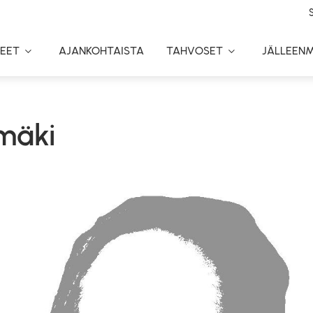
EET
AJANKOHTAISTA
TAHVOSET
JÄLLEEN
Toggle
Toggle
Dropdown
Dropdown
ymäki