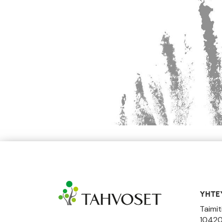
YHTE
Taimit
10420