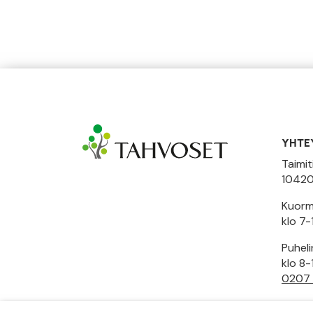
YHTE
Taimit
10420
Kuormi
klo 7-
Puhel
klo 8-
0207
Toimi