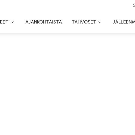
EET
AJANKOHTAISTA
TAHVOSET
JÄLLEEN
Toggle
Toggle
Dropdown
Dropdown