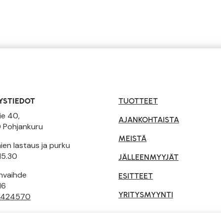
YSTIEDOT
TUOTTEET
ie 40,
AJANKOHTAISTA
 Pohjankuru
MEISTÄ
en lastaus ja purku
15.30
JÄLLEENMYYJÄT
invaihde
ESITTEET
16
YRITYSMYYNTI
 424570
tusehdot